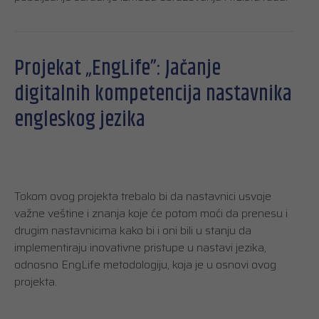
Projekat „EngLife”: Jačanje
digitalnih kompetencija nastavnika
engleskog jezika
Tokom ovog projekta trebalo bi da nastavnici usvoje
važne veštine i znanja koje će potom moći da prenesu i
drugim nastavnicima kako bi i oni bili u stanju da
implementiraju inovativne pristupe u nastavi jezika,
odnosno EngLife metodologiju, koja je u osnovi ovog
projekta.