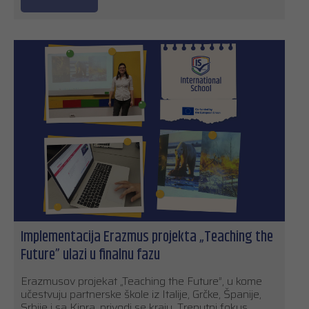
Implementacija Erazmus projekta „Teaching the
Future” ulazi u finalnu fazu
Erazmusov projekat „Teaching the Future”, u kome
učestvuju partnerske škole iz Italije, Grčke, Španije,
Srbije i sa Kipra, privodi se kraju. Trenutni fokus