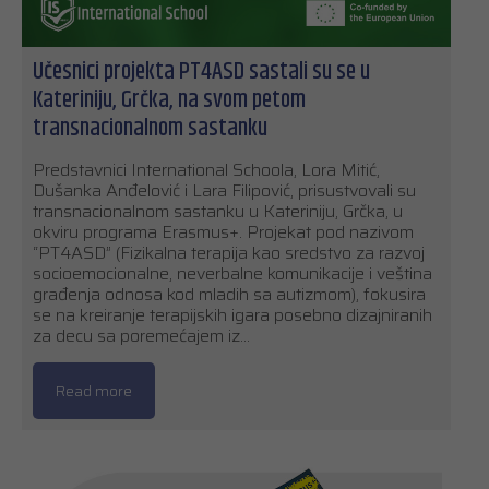
Učesnici projekta PT4ASD sastali su se u
Kateriniju, Grčka, na svom petom
transnacionalnom sastanku
Predstavnici International Schoola, Lora Mitić,
Dušanka Anđelović i Lara Filipović, prisustvovali su
transnacionalnom sastanku u Kateriniju, Grčka, u
okviru programa Erasmus+. Projekat pod nazivom
“PT4ASD” (Fizikalna terapija kao sredstvo za razvoj
socioemocionalne, neverbalne komunikacije i veština
građenja odnosa kod mladih sa autizmom), fokusira
se na kreiranje terapijskih igara posebno dizajniranih
za decu sa poremećajem iz…
Read more