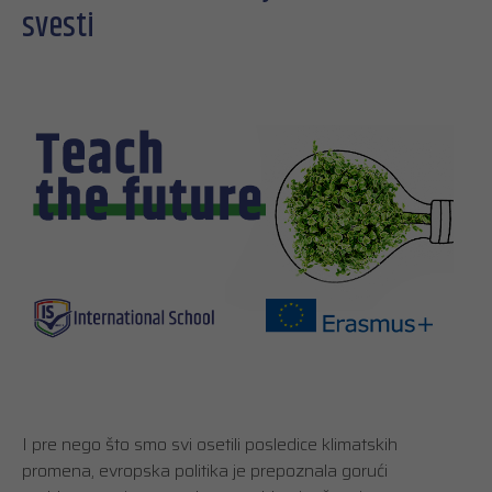
svesti
I pre nego što smo svi osetili posledice klimatskih
promena, evropska politika je prepoznala gorući