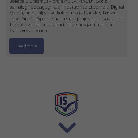
učešća u Erazmus+ projektu „PT4ASD”. Školski
psiholog i pedagog, kao i nastavnica predmeta Digital
Media, pridružili su se kolegama iz Danske, Turske,
Irske, Grčke i Španije na trećem projektnom sastanku.
Tokom dva dana sastanci su se odvijali u danskoj
školi za socijalno i…
Read more