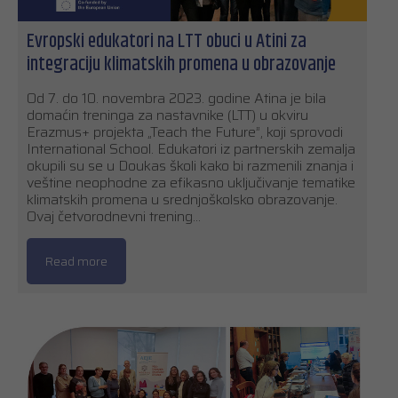
Evropski edukatori na LTT obuci u Atini za
integraciju klimatskih promena u obrazovanje
Od 7. do 10. novembra 2023. godine Atina je bila
domaćin treninga za nastavnike (LTT) u okviru
Erazmus+ projekta „Teach the Future”, koji sprovodi
International School. Edukatori iz partnerskih zemalja
okupili su se u Doukas školi kako bi razmenili znanja i
veštine neophodne za efikasno uključivanje tematike
klimatskih promena u srednjoškolsko obrazovanje.
Ovaj četvorodnevni trening…
Read more