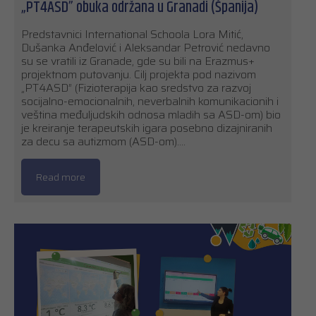
„PT4ASD” obuka održana u Granadi (Španija)
Predstavnici International Schoola Lora Mitić,
Dušanka Anđelović i Aleksandar Petrović nedavno
su se vratili iz Granade, gde su bili na Erazmus+
projektnom putovanju. Cilj projekta pod nazivom
„PT4ASD” (Fizioterapija kao sredstvo za razvoj
socijalno-emocionalnih, neverbalnih komunikacionih i
veština međuljudskih odnosa mladih sa ASD-om) bio
je kreiranje terapeutskih igara posebno dizajniranih
za decu sa autizmom (ASD-om).…
Read more