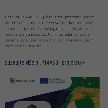
Projekat „PT4ASD” uključuje izradu platforme koja će
biti od koristi svima zainteresovanima, kao i unapređenje
kompetencija i profesionalnog razvoja edukatora koji
rade sa učenicima sa ASD-om. Još jedan od ciljeva
projekta jeste i širenje svesti o učenicima sa ASD-om i
promovisanje inkluzije.
Saznajte više o „PT4ASD” projektu »