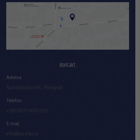
Kontakt
Adresa:
Šumatovačka 45 , Beograd
Telefon:
+381 (0)11 4011 220
E-mail:
info@iss.edu.rs