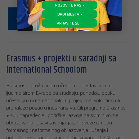
POZOVITE NAS »
BROJ MESTA »
PRIJAVITE SE »
Erasmus + projekti u saradnji sa
International Schoolom
Erasmus + pruža priliku učenicima, nastavnicima i
ljudima širom Evrope da studiraju, pohađaju obuku,
učestvuju u internacionalnim projektima, volontiraju ili
pronalaze posao u inostranstvu. Cilj programa Erasmus
+ su unapređenje i podrška razvoja na svim nivoima
obrazovanja i usavršavanja, jačanje veze između
formalnog i neformalnog obrazovanja i učenja i
poboljšanje saradnje između obrazovanja i tržišta rada.