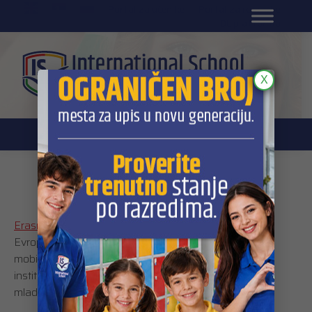
EN
Portal za učenike
Portal za roditelje
DL platforma
X
Erasmus +
Erasmus +
je renomirani međunarodni program
Evropske komisije, čiji je cilj obrazovanje, obuka i
mobilnost mladih, kao i sklapanje saradnje sa
institucijama i organizacijama iz oblasti obrazovanja
mladih i sporta.