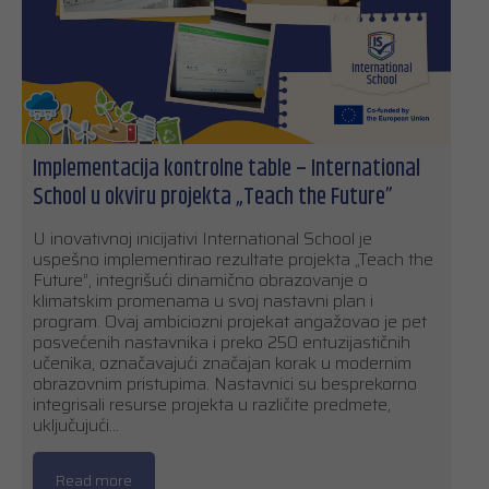
Implementacija kontrolne table – International
School u okviru projekta „Teach the Future”
U inovativnoj inicijativi International School je
uspešno implementirao rezultate projekta „Teach the
Future”, integrišući dinamično obrazovanje o
klimatskim promenama u svoj nastavni plan i
program. Ovaj ambiciozni projekat angažovao je pet
posvećenih nastavnika i preko 250 entuzijastičnih
učenika, označavajući značajan korak u modernim
obrazovnim pristupima. Nastavnici su besprekorno
integrisali resurse projekta u različite predmete,
uključujući…
Read more