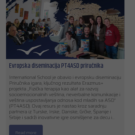
Evropska diseminacija PT4ASD priručnika
International School je obavio i evropsku diseminaciju
Priručnika igara, ključnog rezultata Erazmus+
projekta „Fizička terapija kao alat za razvoj
socioemocionalnih veština, neverbalne komunikacije i
veština uspostavljanja odnosa kod mladih sa ASD”
(PT4ASD). Ovaj resurs je nastao kroz saradnju
partnera iz Turske, Irske, Danske, Grčke, Španije i
Srbije i sadrži inovativne igre osmišljene za decu i…
Read more