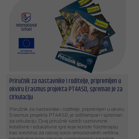
Priručnik za nastavnike i roditelje, pripremljen u
okviru Erasmus projekta PT4ASD, spreman je za
cirkulaciju
Priručnik za nastavnike i roditelje, pripremljen u okviru
Erasmus projekta PT4ASD, je odštampan i spreman
za cirkulaciju. Ovaj priručnik sadrži raznovrsne
kreativne i edukativne igre koje koriste fizioterapiju
kao sredstvo za razvoj socio-emocionalnih veština,
neverbalne komunikacije i sposobnosti izgradnje