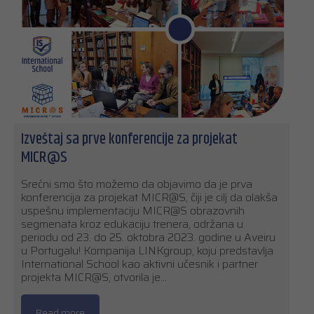
Izveštaj sa prve konferencije za projekat
MICR@S
Srećni smo što možemo da objavimo da je prva
konferencija za projekat MICR@S, čiji je cilj da olakša
uspešnu implementaciju MICR@S obrazovnih
segmenata kroz edukaciju trenera, održana u
periodu od 23. do 25. oktobra 2023. godine u Aveiru
u Portugalu! Kompanija LINKgroup, koju predstavlja
International School kao aktivni učesnik i partner
projekta MICR@S, otvorila je…
Read more