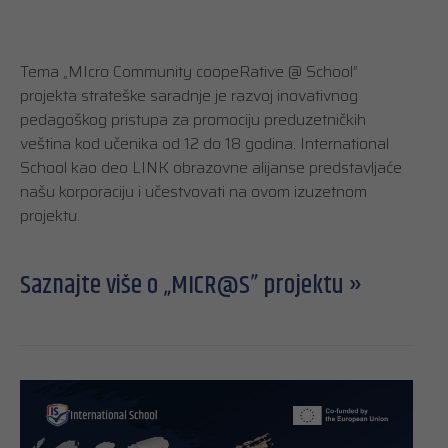
Tema „MIcro Community coopeRative @ School”
projekta strateške saradnje je razvoj inovativnog
pedagoškog pristupa za promociju preduzetničkih
veština kod učenika od 12 do 18 godina. International
School kao deo LINK obrazovne alijanse predstavljaće
našu korporaciju i učestvovati na ovom izuzetnom
projektu.
Saznajte više o „MICR@S” projektu »