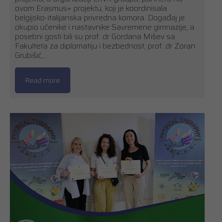
ovom Erasmus+ projektu, koji je koordinisala
belgijsko-italijanska privredna komora. Događaj je
okupio učenike i nastavnike Savremene gimnazije, a
posebni gosti bili su prof. dr Gordana Mišev sa
Fakulteta za diplomatiju i bezbednost, prof. dr Zoran
Grubišić,…
Read more