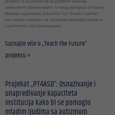
problem, a svi znamo da se problemi rešavaju
adekvatnim obrazovanjem. Iz ovog razloga je Evropska
komisija uspostavila „Education for Climate Coalition”,
kao vodeću inicijativu za rešavanje klimatskih promena
u partnerstvu sa obrazovanjem.
Saznajte više o „Teach the Future”
projektu »
Projekat „PT4ASD”: Osnaživanje i
unapređivanje kapaciteta
institucija kako bi se pomoglo
mladim ljudima sa autizmom