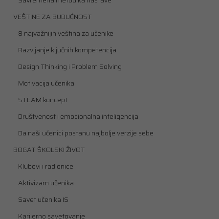
Savremena metodika nastave
VEŠTINE ZA BUDUĆNOST
8 najvažnijih veština za učenike
Razvijanje ključnih kompetencija
Design Thinking i Problem Solving
Motivacija učenika
STEAM koncept
Društvenost i emocionalna inteligencija
Da naši učenici postanu najbolje verzije sebe
BOGAT ŠKOLSKI ŽIVOT
Klubovi i radionice
Aktivizam učenika
Savet učenika IS
Karijerno savetovanje