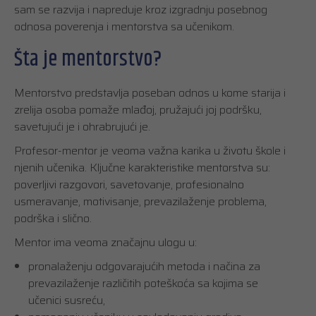
sam se razvija i napreduje kroz izgradnju posebnog
odnosa poverenja i mentorstva sa učenikom.
Šta je mentorstvo?
Mentorstvo predstavlja poseban odnos u kome starija i
zrelija osoba pomaže mlađoj, pružajući joj podršku,
savetujući je i ohrabrujući je.
Profesor-mentor je veoma važna karika u životu škole i
njenih učenika. Ključne karakteristike mentorstva su:
poverljivi razgovori, savetovanje, profesionalno
usmeravanje, motivisanje, prevazilaženje problema,
podrška i slično.
Mentor ima veoma značajnu ulogu u:
pronalaženju odgovarajućih metoda i načina za
prevazilaženje različitih poteškoća sa kojima se
učenici susreću,