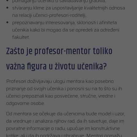
pomaganju učeniku u savladavanju gradiva,
stvaranju klime za uspostavljanje kvalitetnijih odnosa
na relaciji učenici-profesori-roditelji,
prepoznavanju interesovanja, sklonosti i afiniteta
učenika kako bi mogao da se opredeli za određeni
fakultet.
Zašto je profesor-mentor toliko
važna figura u životu učenika?
Profesori doživljavaju ulogu mentora kao posebno
priznanje od svojih učenika i ponosni su na to što su ih
učenici prepoznali kao posvećene, stručne, vredne i
odgovorne osobe.
Od mentora se očekuje da učenicima bude model i uzor,
da vrednuje i analizira njihov rad, da ih savetuje, daje im
povratne informacije o radu, upućuje im konstruktivne
kritike, ali i da ih podržava i ohrabruje. Mentori pomažu