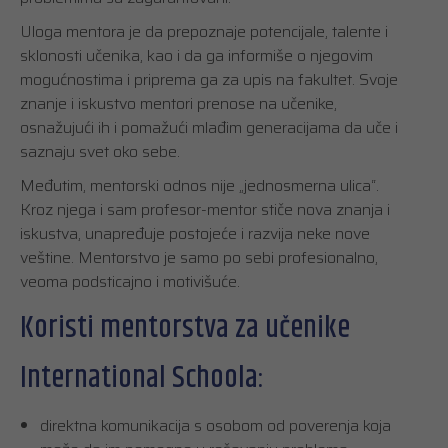
Uloga mentora je da prepoznaje potencijale, talente i
sklonosti učenika, kao i da ga informiše o njegovim
mogućnostima i priprema ga za upis na fakultet. Svoje
znanje i iskustvo mentori prenose na učenike,
osnažujući ih i pomažući mlađim generacijama da uče i
saznaju svet oko sebe.
Međutim, mentorski odnos nije „jednosmerna ulica“.
Kroz njega i sam profesor-mentor stiče nova znanja i
iskustva, unapređuje postojeće i razvija neke nove
veštine. Mentorstvo je samo po sebi profesionalno,
veoma podsticajno i motivišuće.
Koristi mentorstva za učenike
International Schoola:
direktna komunikacija s osobom od poverenja koja