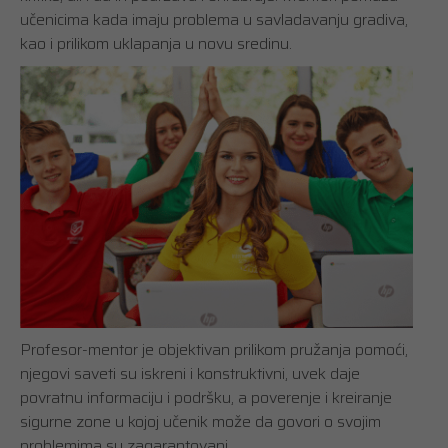
učenicima kada imaju problema u savladavanju gradiva,
kao i prilikom uklapanja u novu sredinu.
Profesor-mentor je objektivan prilikom pružanja pomoći,
njegovi saveti su iskreni i konstruktivni, uvek daje
povratnu informaciju i podršku, a poverenje i kreiranje
sigurne zone u kojoj učenik može da govori o svojim
problemima su zagarantovani.