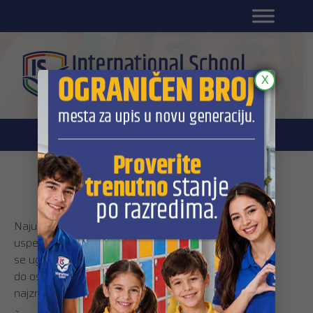
EN
Portal za učenike
Portal za roditelje
DL platforma
X
Mentor za svakog učenika
Najuspešniji ljudi na svetu uvek ističu da su njihovom
uspehu značajno doprineli izuzetni mentori na koje su
se ugledali i koji su im pomagali i podržavali ih na putu
do ostvarenja ciljeva. Mentori se smatraju jednim od
najznačajnijih faktora uspeha.