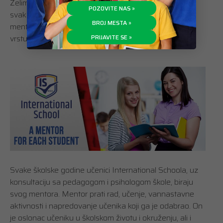
Želimo da naši učenici budu lideri budućnosti. Zato i
POZOVITE NAS »
svaki učenik International Schoola ima svog ličnog
BROJ MESTA »
mentora, profesora koji je uvek tu za njega, za svaku
vrstu pomoći i podrške koji su mu potrebni.
PRIJAVITE SE »
Svake školske godine učenici International Schoola, uz
konsultaciju sa pedagogom i psihologom škole, biraju
svog mentora. Mentor prati rad, učenje, vannastavne
aktivnosti i napredovanje učenika koji ga je odabrao. On
je oslonac učeniku u školskom životu i okruženju, ali i