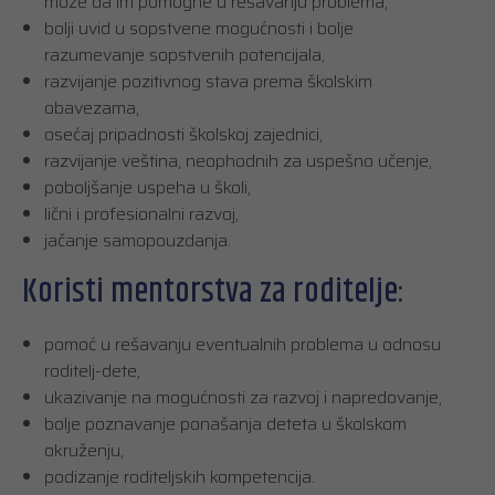
može da im pomogne u rešavanju problema,
bolji uvid u sopstvene mogućnosti i bolje
razumevanje sopstvenih potencijala,
razvijanje pozitivnog stava prema školskim
obavezama,
osećaj pripadnosti školskoj zajednici,
razvijanje veština, neophodnih za uspešno učenje,
poboljšanje uspeha u školi,
lični i profesionalni razvoj,
jačanje samopouzdanja.
Koristi mentorstva za roditelje:
pomoć u rešavanju eventualnih problema u odnosu
roditelj-dete,
ukazivanje na mogućnosti za razvoj i napredovanje,
bolje poznavanje ponašanja deteta u školskom
okruženju,
podizanje roditeljskih kompetencija.