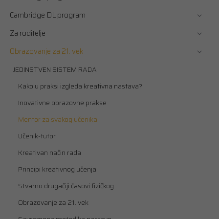
Cambridge DL program
Za roditelje
Obrazovanje za 21. vek
JEDINSTVEN SISTEM RADA
Kako u praksi izgleda kreativna nastava?
Inovativne obrazovne prakse
Mentor za svakog učenika
Učenik-tutor
Kreativan način rada
Principi kreativnog učenja
Stvarno drugačiji časovi fizičkog
Obrazovanje za 21. vek