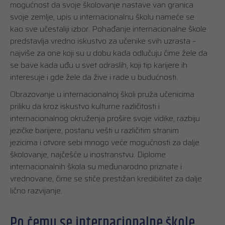
mogućnost da svoje školovanje nastave van granica
svoje zemlje, upis u internacionalnu školu nameće se
kao sve učestaliji izbor. Pohađanje internacionalne škole
predstavlja vredno iskustvo za učenike svih uzrasta –
najviše za one koji su u dobu kada odlučuju čime žele da
se bave kada uđu u svet odraslih, koji tip karijere ih
interesuje i gde žele da žive i rade u budućnosti.
Obrazovanje u internacionalnoj školi pruža učenicima
priliku da kroz iskustvo kulturne različitosti i
internacionalnog okruženja prošire svoje vidike, razbiju
jezičke barijere, postanu vešti u različitim stranim
jezicima i otvore sebi mnogo veće mogućnosti za dalje
školovanje, najčešće u inostranstvu. Diplome
internacionalnih škola su međunarodno priznate i
vrednovane, čime se stiče prestižan kredibilitet za dalje
lično razvijanje.
Po čemu se internacionalne škole