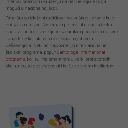
internacionalnom okruženju na načine koji ne bi bili
mogući u nacionalnoj školi.
Time što su izloženi različitostima, veštine i znanje koje
dobijaju u ovakvoj školi imaju potencijal da od učenika
naprave buduće zrele ljude sa širokim pogledom na svet
i pojedince koji aktivno učestvuju u globalnim
dešavanjima. Neki od najpoznatijih internacionalnih
školskih programa, poput
Cambridge International
programa,
koji su implementirani u veliki broj svetskih
škola, neguju ove vrednosti i ističu se svojim kvalitetom.