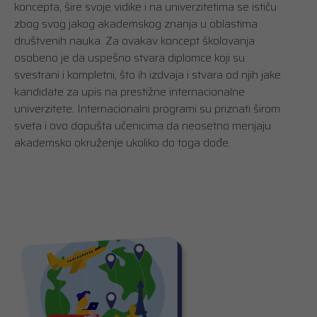
koncepta, šire svoje vidike i na univerzitetima se ističu
zbog svog jakog akademskog znanja u oblastima
društvenih nauka. Za ovakav koncept školovanja
osobeno je da uspešno stvara diplomce koji su
svestrani i kompletni, što ih izdvaja i stvara od njih jake
kandidate za upis na prestižne internacionalne
univerzitete. Internacionalni programi su priznati širom
sveta i ovo dopušta učenicima da neosetno menjaju
akademsko okruženje ukoliko do toga dođe.