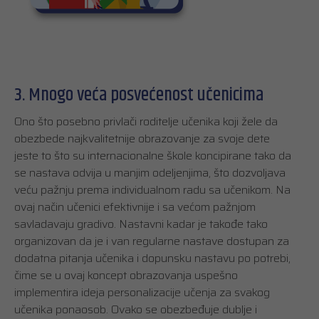
3. Mnogo veća posvećenost učenicima
Ono što posebno privlači roditelje učenika koji žele da
obezbede najkvalitetnije obrazovanje za svoje dete
jeste to što su internacionalne škole koncipirane tako da
se nastava odvija u manjim odeljenjima, što dozvoljava
veću pažnju prema individualnom radu sa učenikom. Na
ovaj način učenici efektivnije i sa većom pažnjom
savladavaju gradivo. Nastavni kadar je takođe tako
organizovan da je i van regularne nastave dostupan za
dodatna pitanja učenika i dopunsku nastavu po potrebi,
čime se u ovaj koncept obrazovanja uspešno
implementira ideja personalizacije učenja za svakog
učenika ponaosob. Ovako se obezbeđuje dublje i