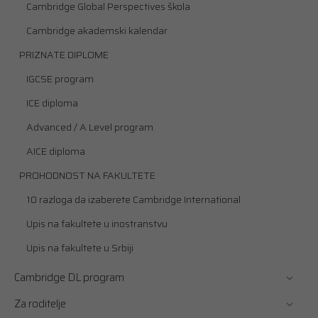
Cambridge Global Perspectives škola
Cambridge akademski kalendar
PRIZNATE DIPLOME
IGCSE program
ICE diploma
Advanced / A Level program
AICE diploma
PROHODNOST NA FAKULTETE
10 razloga da izaberete Cambridge International
Upis na fakultete u inostranstvu
Upis na fakultete u Srbiji
Cambridge DL program
Za roditelje