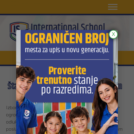
EN
Portal za učenike
Portal za roditelje
DL platforma
X
Šta čini internacionalnu školu sjajnim
izborom za školovanje?
Izbor ustanove u kojoj će dete nastaviti obrazovanje je
ogroman korak i za roditelje i za njih same jer da ta
odluka često direktno utiče na usmerenje ka budućem
poslu i budućnosti učenika. U tradicionalnim nacionalnim