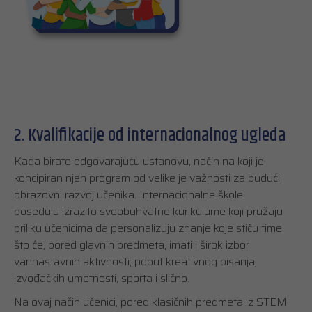
2. Kvalifikacije od internacionalnog ugleda
Kada birate odgovarajuću ustanovu, način na koji je
koncipiran njen program od velike je važnosti za budući
obrazovni razvoj učenika. Internacionalne škole
poseduju izrazito sveobuhvatne kurikulume koji pružaju
priliku učenicima da personalizuju znanje koje stiču time
što će, pored glavnih predmeta, imati i širok izbor
vannastavnih aktivnosti, poput kreativnog pisanja,
izvođačkih umetnosti, sporta i slično.
Na ovaj način učenici, pored klasičnih predmeta iz STEM