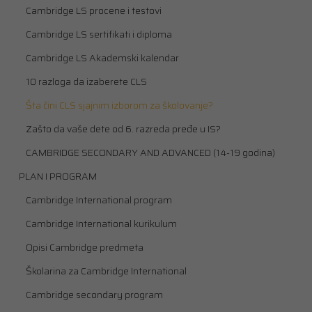
Cambridge LS procene i testovi
Cambridge LS sertifikati i diploma
Cambridge LS Akademski kalendar
10 razloga da izaberete CLS
Šta čini CLS sjajnim izborom za školovanje?
Zašto da vaše dete od 6. razreda pređe u IS?
CAMBRIDGE SECONDARY AND ADVANCED (14-19 godina)
PLAN I PROGRAM
Cambridge International program
Cambridge International kurikulum
Opisi Cambridge predmeta
Školarina za Cambridge International
Cambridge secondary program