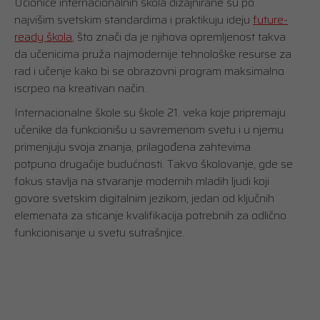
Učionice internacionalnih škola dizajnirane su po
najvišim svetskim standardima i praktikuju ideju
future-
ready škola
, što znači da je njihova opremljenost takva
da učenicima pruža najmodernije tehnološke resurse za
rad i učenje kako bi se obrazovni program maksimalno
iscrpeo na kreativan način.
Internacionalne škole su škole 21. veka koje pripremaju
učenike da funkcionišu u savremenom svetu i u njemu
primenjuju svoja znanja, prilagođena zahtevima
potpuno drugačije budućnosti. Takvo školovanje, gde se
fokus stavlja na stvaranje modernih mladih ljudi koji
govore svetskim digitalnim jezikom, jedan od ključnih
elemenata za sticanje kvalifikacija potrebnih za odlično
funkcionisanje u svetu sutrašnjice.