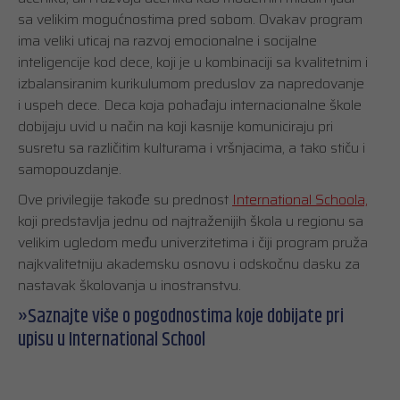
sa velikim mogućnostima pred sobom. Ovakav program
ima veliki uticaj na razvoj emocionalne i socijalne
inteligencije kod dece, koji je u kombinaciji sa kvalitetnim i
izbalansiranim kurikulumom preduslov za napredovanje
i uspeh dece. Deca koja pohađaju internacionalne škole
dobijaju uvid u način na koji kasnije komuniciraju pri
susretu sa različitim kulturama i vršnjacima, a tako stiču i
samopouzdanje.
Ove privilegije takođe su prednost
International Schoola,
koji predstavlja jednu od najtraženijih škola u regionu sa
velikim ugledom među univerzitetima i čiji program pruža
najkvalitetniju akademsku osnovu i odskočnu dasku za
nastavak školovanja u inostranstvu.
»Saznajte više o pogodnostima koje dobijate pri
upisu u International School