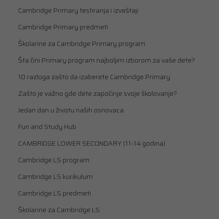
Cambridge Primary testiranja i izveštaji
Cambridge Primary predmeti
Školarine za Cambridge Primary program
Šta čini Primary program najboljim izborom za vaše dete?
10 razloga zašto da izaberete Cambridge Primary
Zašto je važno gde dete započinje svoje školovanje?
Jedan dan u životu naših osnovaca
Fun and Study Hub
CAMBRIDGE LOWER SECONDARY (11-14 godina)
Cambridge LS program
Cambridge LS kurikulum
Cambridge LS predmeti
Školarine za Cambridge LS