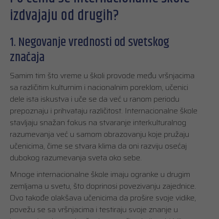
izdvajaju od drugih?
1. Negovanje vrednosti od svetskog
značaja
Samim tim što vreme u školi provode među vršnjacima
sa različitim kulturnim i nacionalnim poreklom, učenici
dele ista iskustva i uče se da već u ranom periodu
prepoznaju i prihvataju različitost. Internacionalne škole
stavljaju snažan fokus na stvaranje interkulturalnog
razumevanja već u samom obrazovanju koje pružaju
učenicima, čime se stvara klima da oni razviju osećaj
dubokog razumevanja sveta oko sebe.
Mnoge internacionalne škole imaju ogranke u drugim
zemljama u svetu, što doprinosi povezivanju zajednice.
Ovo takođe olakšava učenicima da prošire svoje vidike,
povežu se sa vršnjacima i testiraju svoje znanje u