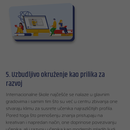
5. Uzbudljivo okruženje kao prilika za
razvoj
Internacionalne škole najčešće se nalaze u glavnim
gradovima i samim tim što su već u centru zbivanja one
stvaraju klimu za susrete učenika najrazličitijih profila.
Pored toga što prenošenju znanja pristupaju na
kreativan i napredan način, one doprinose povezivanju
učenika, ali i razvoju učenika kao modernih mladih ljudi