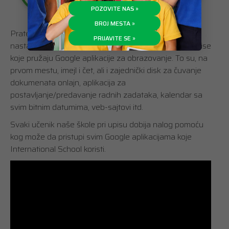
POZOVITE NAS »
BROJ MESTA »
Prateći kretanja primene informacionih tehnologija u
PRIJAVITE SE »
nastavi, International School koristi mnogobrojne servise
koje pružaju Google aplikacije za obrazovanje. To su, na
prvom mestu, imejl i čet, ali i zajednički disk za čuvanje
dokumenata onlajn, aplikacija za
postavljanje/predavanje radnih zadataka, kalendar sa
svim bitnim datumima, veb-sajtovi itd.
Svaki učenik naše škole pri upisu dobija nalog pomoću
kog može da pristupi svim Google aplikacijama koje
International School koristi.