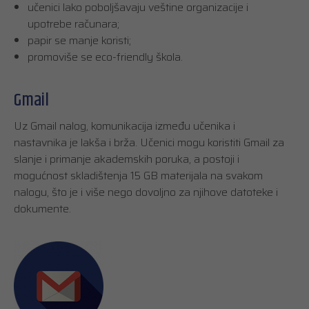
učenici lako poboljšavaju veštine organizacije i
upotrebe računara;
papir se manje koristi;
promoviše se eco-friendly škola.
Gmail
Uz Gmail nalog, komunikacija između učenika i
nastavnika je lakša i brža. Učenici mogu koristiti Gmail za
slanje i primanje akademskih poruka, a postoji i
mogućnost skladištenja 15 GB materijala na svakom
nalogu, što je i više nego dovoljno za njihove datoteke i
dokumente.