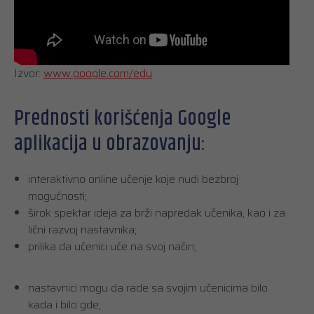
Izvor:
www.google.com/edu
Prednosti korišćenja Google
aplikacija u obrazovanju:
interaktivno online učenje koje nudi bezbroj
mogućnosti;
širok spektar ideja za brži napredak učenika, kao i za
lični razvoj nastavnika;
prilika da učenici uče na svoj način;
nastavnici mogu da rade sa svojim učenicima bilo
kada i bilo gde;