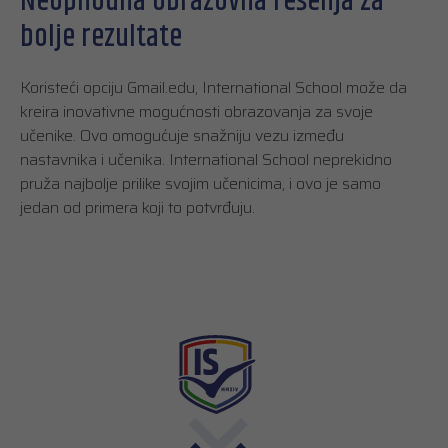
Neophodna obrazovna rešenja za
bolje rezultate
Koristeći opciju Gmail.edu, International School može da
kreira inovativne mogućnosti obrazovanja za svoje
učenike. Ovo omogućuje snažniju vezu između
nastavnika i učenika. International School neprekidno
pruža najbolje prilike svojim učenicima, i ovo je samo
jedan od primera koji to potvrđuju.