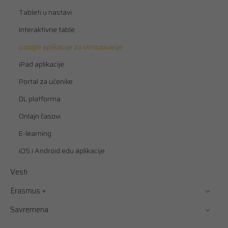
Tableti u nastavi
Interaktivne table
Google aplikacije za obrazovanje
iPad aplikacije
Portal za učenike
DL platforma
Onlajn časovi
E-learning
iOS i Android edu aplikacije
Vesti
Erasmus +
Savremena