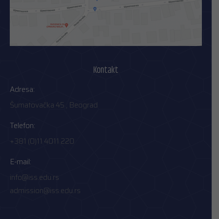
Kontakt
Adresa:
Šumatovačka 45 , Beograd
Telefon:
+381 (0)11 4011 220
E-mail:
info@iss.edu.rs
admission@iss.edu.rs