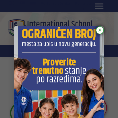
EN
Portal za učenike
Portal za roditelje
DL platforma
X
Google aplikacije za obrazovanje