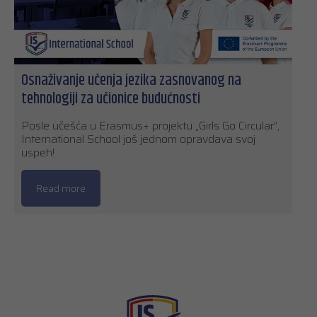
Osnaživanje učenja jezika zasnovanog na
tehnologiji za učionice budućnosti
Posle učešća u Erasmus+ projektu „Girls Go Circular”,
International School još jednom opravdava svoj
uspeh!
Read more