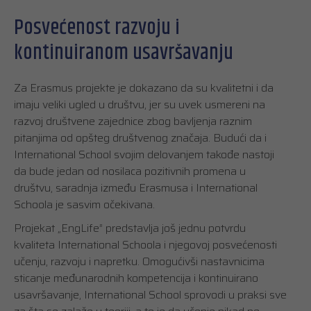
Posvećenost razvoju i
kontinuiranom usavršavanju
Za Erasmus projekte je dokazano da su kvalitetni i da
imaju veliki ugled u društvu, jer su uvek usmereni na
razvoj društvene zajednice zbog bavljenja raznim
pitanjima od opšteg društvenog značaja. Budući da i
International School svojim delovanjem takođe nastoji
da bude jedan od nosilaca pozitivnih promena u
društvu, saradnja između Erasmusa i International
Schoola je sasvim očekivana.
Projekat „EngLife” predstavlja još jednu potvrdu
kvaliteta International Schoola i njegovoj posvećenosti
učenju, razvoju i napretku. Omogućivši nastavnicima
sticanje međunarodnih kompetencija i kontinuirano
usavršavanje, International School sprovodi u praksi sve