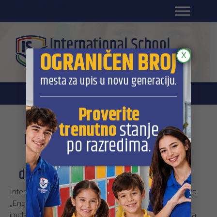
EN
Portal za učenike
Portal za roditelje
DL platforma
X
Međunarodni projekat „EngLife” u
International Schoolu za jačanje
digitalnih kompetencija nastavnika
International School je učesnik međunarodnog projekta
„EngLife”, koji je podržao Erasmus+, s ciljem
implementiranja inovativne metodologije „EngLife”, koja