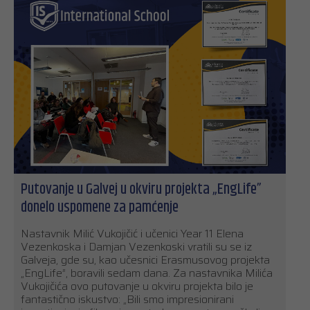
Putovanje u Galvej u okviru projekta „EngLife”
donelo uspomene za pamćenje
Nastavnik Milić Vukojičić i učenici Year 11 Elena
Vezenkoska i Damjan Vezenkoski vratili su se iz
Galveja, gde su, kao učesnici Erasmusovog projekta
„EngLife”, boravili sedam dana. Za nastavnika Milića
Vukojičića ovo putovanje u okviru projekta bilo je
fantastično iskustvo: „Bili smo impresionirani