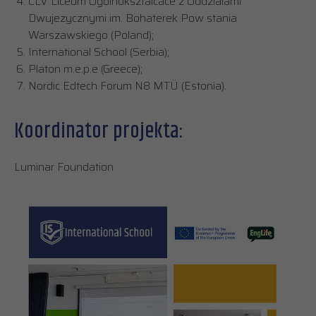
CLV Liceum Ogolnoksztalcace z Oddzialami
Dwujezycznymi im. Bohaterek Pow stania
Warszawskiego (Poland);
International School (Serbia);
Platon m.e.p.e (Greece);
Nordic Edtech Forum N8 MTÜ (Estonia).
Koordinator projekta:
Luminar Foundation