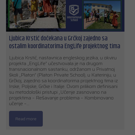
Ljubica Krstić dočekana u Grčkoj zajedno sa
ostalim koordinatorima EngLife projektnog tima
Ljubica Krstić, nastavnica engleskog jezika, u okviru
projekta „EngLife” učestvovala je na drugom
transnacionalnom sastanku, održanom u Privatnoj
školi „Platon” (Platon Private School), u Kateriniju, u
Grčkoj, zajedno sa koordinatorima projektnog tima iz
Irske, Poljske, Grčke i Italije. Ovom prilikom definisani
su metodološki pristupi „Učenje zasnovano na
projektima – Rešavanje problema – Kombinovano
učenje –…
Read more