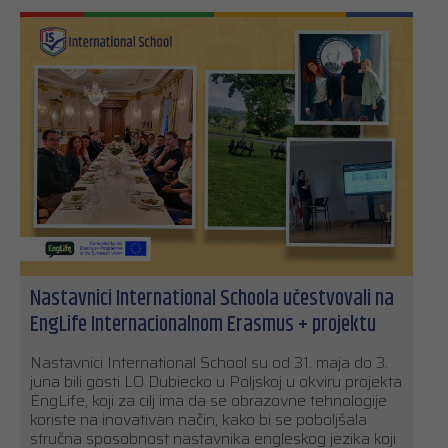
Nastavnici International Schoola učestvovali na
EngLife Internacionalnom Erasmus + projektu
Nastavnici International School su od 31. maja do 3.
juna bili gosti LO Dubiecko u Poljskoj u okviru projekta
EngLife, koji za cilj ima da se obrazovne tehnologije
koriste na inovativan način, kako bi se poboljšala
stručna sposobnost nastavnika engleskog jezika koji