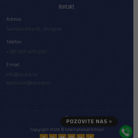
Kontakt
Adresa:
Šumatovačka 45 , Beograd
Telefon:
+381 (0)11 4011 220
E-mail:
info@iss.edu.rs
admission@iss.edu.rs
POZOVITE NAS »
Copyright
2026 © International School
Find us on: