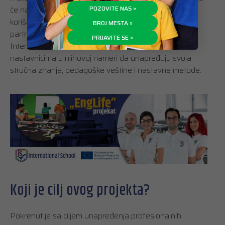
će nastavu engleskog jezika podići na viši nivo uz
POZOVITE NAS »
korišćenje najmodernije tehnologije. Zajedno sa
BROJ MESTA »
partnerima iz Irske, Italije, Poljske, Grčke i Estonije,
PRIJAVITE SE »
International School razvija sistem podrške
nastavnicima u njihovoj nameri da unapređuju svoja
stručna znanja, pedagoške veštine i nastavne metode.
Koji je cilj ovog projekta?
Pokrenut je sa ciljem unapređenja profesionalnih