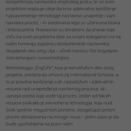
kompetencija nastavnika engleskog jezika, te se ovim
projektom realizuje ideja da kroz adekvatno koriščenje
najsavremenije tehnologije nastavnici unaprede i sam
nastavni proces, i to sredstvima koja su učenicima bliska
i interesantna. Nastavnici su ohrabreni da znanje koje
stiču na ovim projektima dele sa svojim kolegama i na taj
način formiraju zajednicu kompetentnih nastavnika
okupljenih oko istog cilja – učiniti nastavu što bogatijom,
interaktivnijom i svrsishodnijom.
Metodologija „EngLife”, koja je konstitutivni deo ovog
projekta, predstavlja vrhovni cilj International Schoola, a
to je pravilno korišćenje svih raspoloživih i adekvatnih
resursa radi unapređenja nastavnog procesa, ali i
razvoja osoba koje vode taj proces. Jedan od takvih
resursa svakako je savremena tehnologija, koja nudi
širok spektar mogućnosti primene, obogaćujući pritom
proces obrazovanja na mnogo nivoa – jedini uslov je da
bude upotrebljena na pravi način.