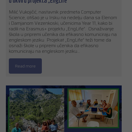
u okviru projekta „EngLife”
Milić Vukojičić, nastavnik predmeta Computer
Science, otišao je u Irsku na nedelju dana sa Elenom
i Damjanom Vezenkoski, učenicima Year 11, kako bi
radili na Erasmus+ projektu „EngLife”. Osnaživanje
škola u ​​pripremi učenika da efikasno komuniciraju na
engleskom jeziku Projekat „EngLife” teži tome da
osnaži škole u ​​pripremi učenika da efikasno
komuniciraju na engleskom jeziku…
Read more