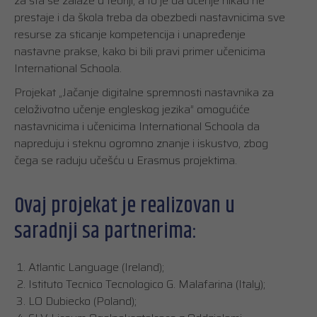
za šta se zalaže u teoriji, a to je da učenje nikad ne
prestaje i da škola treba da obezbedi nastavnicima sve
resurse za sticanje kompetencija i unapređenje
nastavne prakse, kako bi bili pravi primer učenicima
International Schoola.
Projekat „Jačanje digitalne spremnosti nastavnika za
celoživotno učenje engleskog jezika” omogućiće
nastavnicima i učenicima International Schoola da
napreduju i steknu ogromno znanje i iskustvo, zbog
čega se raduju učešću u Erasmus projektima.
Ovaj projekat je realizovan u
saradnji sa partnerima:
Atlantic Language (Ireland);
Istituto Tecnico Tecnologico G. Malafarina (Italy);
LO Dubiecko (Poland);