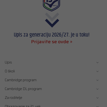
Upis za generaciju 2026/27. je u toku!
Prijavite se ovde »
Upis
O školi
Cambridge program
Cambridge DL program
Za roditelje
Obrazovanje za 21. vek