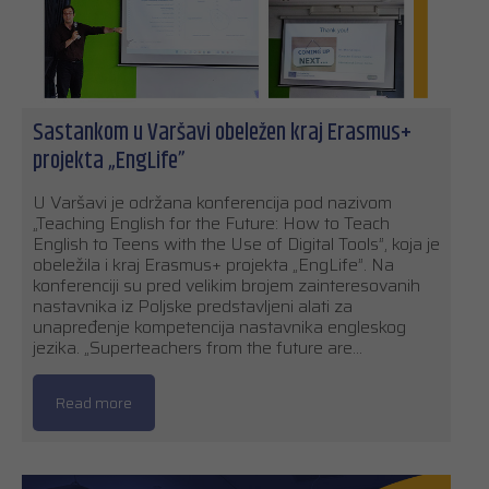
Sastankom u Varšavi obeležen kraj Erasmus+
projekta „EngLife”
U Varšavi je održana konferencija pod nazivom
„Teaching English for the Future: How to Teach
English to Teens with the Use of Digital Tools”, koja je
obeležila i kraj Erasmus+ projekta „EngLife”. Na
konferenciji su pred velikim brojem zainteresovanih
nastavnika iz Poljske predstavljeni alati za
unapređenje kompetencija nastavnika engleskog
jezika. „Superteachers from the future are…
Read more