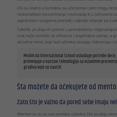
Oni su stalno u kontaktu sa učenicima i zato mogu brz
nedostatkom koncentracije i motivacije ili u odnosima 
zajedničkim snagama pronađu najbolje rešenje za svak
Takođe, pružaju im pomoć u pronalaženju odgovarajućih 
ovaj način postiže se efikasno i dugotrajno učenje, a gr
aktuelne teme, koje kod učenika razvijaju toleranciju i soc
Mislim da International School osluškuje potrebe dece
primenjuje u nastavi tehnologiju sa vizuelnim prezento
gradiva koje su naučili.
Šta možete da očekujete od mento
Zato što je važno da pored sebe imaju n
Mentori su tu za sve potrebe učenika. Oni pružaju em