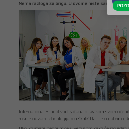
Nema razloga za brigu. U ovome niste sami.
POZO
International School vodi računa o svakom svom učeni
rukuje novom tehnologijom u školi? Da li je u dobrim o
Ukoliko imate nedoumice u vezi s tim kako će izgledati 