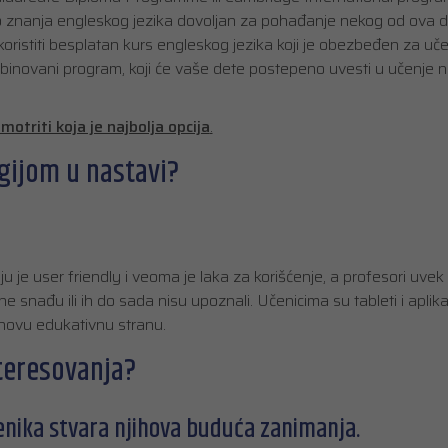
nivo znanja engleskog jezika dovoljan za pohađanje nekog od ova 
ristiti besplatan kurs engleskog jezika koji je obezbeđen za uč
mbinovani program, koji će vaše dete postepeno uvesti u učenje 
triti koja je najbolja opcija
.
gijom u nastavi?
ju je user friendly i veoma je laka za korišćenje, a profesori uvek
nađu ili ih do sada nisu upoznali. Učenicima su tableti i aplikacij
jihovu edukativnu stranu.
nteresovanja?
enika stvara njihova buduća zanimanja.