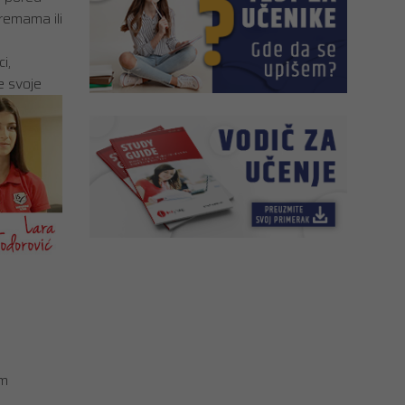
remama ili
i,
e svoje
im