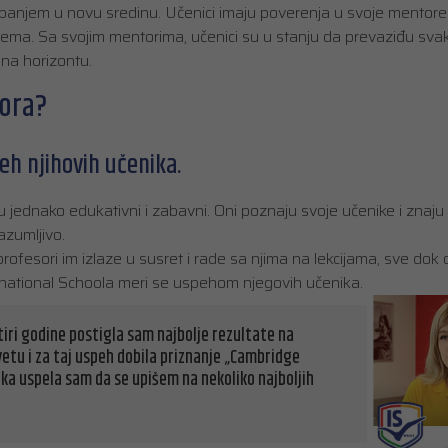
lapanjem u novu sredinu. Učenici imaju poverenja u svoje mentore
ema. Sa svojim mentorima, učenici su u stanju da prevaziđu svaki
na horizontu.
sora?
h njihovih učenika.
ednako edukativni i zabavni. Oni poznaju svoje učenike i znaju 
azumljivo.
fesori im izlaze u susret i rade sa njima na lekcijama, sve dok
national Schoola meri se uspehom njegovih učenika.
tiri godine postigla sam najbolje rezultate na
vetu i za taj uspeh dobila priznanje „Cambridge
ika uspela sam da se upišem na nekoliko najboljih