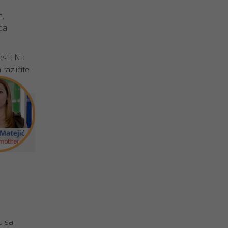
m,
da
sti. Na
različite
u sa