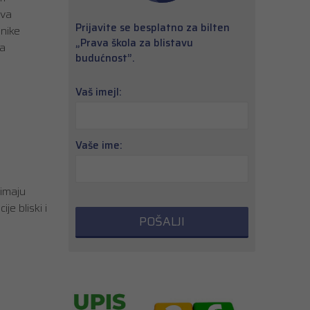
dva
Prijavite se besplatno za bilten
enike
„Prava škola za blistavu
na
budućnost”.
Vaš imejl:
Vaše ime:
 imaju
e bliski i