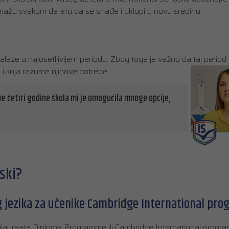
ažu svakom detetu da se snađe i uklopi u novu sredinu.
alaze u najosetljivijem periodu. Zbog toga je važno da taj period
a i koja razume njihove potrebe.
e četiri godine škola mi je omogućila mnoge opcije,
ski?
 jezika za učenike Cambridge International pro
alaureate Diploma Programme ili Cambridge International progr