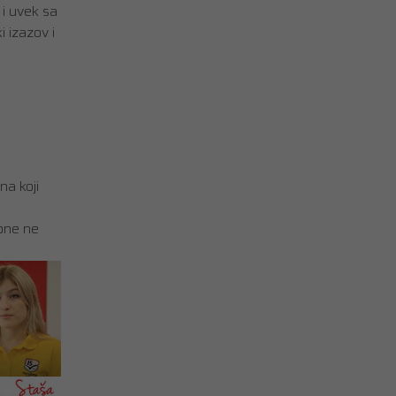
 i uvek sa
 izazov i
na koji
 one ne