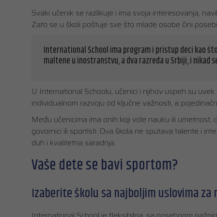
Svaki učenik se razlikuje i ima svoja interesovanja, navik
Zato se u školi poštuje sve što mlade osobe čini posebni
International School ima program i pristup deci kao što 
maltene u inostranstvu, a dva razreda u Srbiji, i nikad se
U International Schoolu, učenici i njihov uspeh su uve
individualnom razvoju od ključne važnosti, a pojedinačni 
Među učenicima ima onih koji vole nauku ili umetnost, on
govornici ili sportisti. Ova škola ne sputava talente i inte
duh i kvalitetna saradnja.
Vaše dete se bavi sportom?
Izaberite školu sa najboljim uslovima za 
International School je fleksibilna, sa posebnom pažnjo