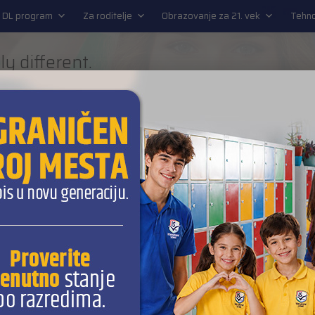
EN
 DL program
Za roditelje
Obrazovanje za 21. vek
Tehno
ly different.
URE READY SCHOOL
L program
Za roditelje
Obrazovanje za 21. vek
Tehnol
e učenike
 odgovora na vaše pitanje.
u novoj školi, sa novim drugarima, profesorima, predmetima, teh