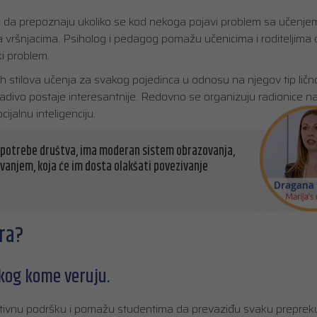
o da prepoznaju ukoliko se kod nekoga pojavi problem sa učenje
sa vršnjacima. Psiholog i pedagog pomažu učenicima i roditeljima 
i problem.
stilova učenja za svakog pojedinca u odnosu na njegov tip lično
adivo postaje interesantnije. Redovno se organizuju radionice na 
ijalnu inteligenciju.
, potrebe društva, ima moderan sistem obrazovanja,
vanjem, koja će im dosta olakšati povezivanje
ra?
ekog kome veruju.
otivnu podršku i pomažu studentima da prevaziđu svaku preprek