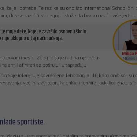
e, želje i potrebe. Te razlike su ono što International School čini
m, dok se različitosti neguju i služe da bismo naučili više jedni 
je moje dete, koje je završilo osnovnu školu
 nije uklopilo u taj način učenja.
k na prvom mestu. Zbog toga je rad na njihovom
talenti i afiniteti se poštuju i unapređuju.
ih koje interesuje savremena tehnologija i IT, kao i onih koji su 
resovanja, već ih razvija, pruža prilike i formira ljude koji znaju šta
mlade sportiste.
m izlazi u susret sportistima i ostalim talentovanim učenicima koj