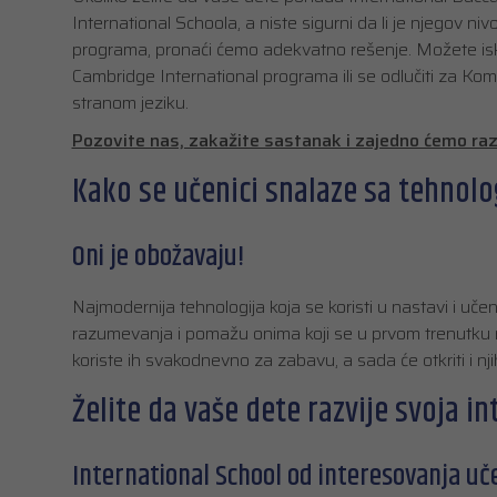
International Schoola, a niste sigurni da li je njegov 
programa, pronaći ćemo adekvatno rešenje. Možete isko
Cambridge International programa ili se odlučiti za Ko
stranom jeziku.
Pozovite nas, zakažite sastanak i zajedno ćemo razmo
Kako se učenici snalaze sa tehnolo
Oni je obožavaju!
Najmodernija tehnologija koja se koristi u nastavi i učen
razumevanja i pomažu onima koji se u prvom trenutku ne s
koriste ih svakodnevno za zabavu, a sada će otkriti i n
Želite da vaše dete razvije svoja i
International School od interesovanja uč