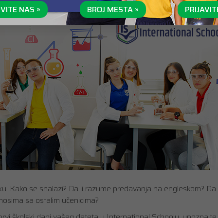
VITE NAS »
BROJ MESTA »
PRIJAVIT
ku. Kako se snalazi? Da li razume predavanja na engleskom? Da 
dnosima sa ostalim učenicima?
prvi školski dani vašeg deteta u International Schoolu, upoznajte