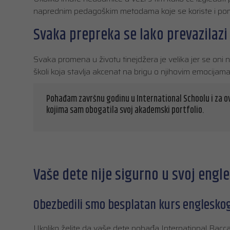
naprednim pedagoškim metodama koje se koriste i pom
Svaka prepreka se lako prevazilazi
Svaka promena u životu tinejdžera je velika jer se oni n
školi koja stavlja akcenat na brigu o njihovim emocijam
Pohađam završnu godinu u International Schoolu i za ov
kojima sam obogatila svoj akademski portfolio.
Vaše dete nije sigurno u svoj engle
Obezbedili smo besplatan kurs engleskog
Ukoliko želite da vaše dete pohađa International Bacc