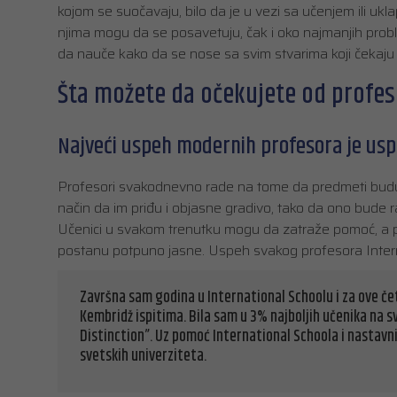
kojom se suočavaju, bilo da je u vezi sa učenjem ili uk
njima mogu da se posavetuju, čak i oko najmanjih probl
da nauče kako da se nose sa svim stvarima koji čekaju 
Šta možete da očekujete od profe
Najveći uspeh modernih profesora je uspe
Profesori svakodnevno rade na tome da predmeti budu j
način da im priđu i objasne gradivo, tako da ono bude r
Učenici u svakom trenutku mogu da zatraže pomoć, a pro
postanu potpuno jasne. Uspeh svakog profesora Inter
Završna sam godina u International Schoolu i za ove če
Kembridž ispitima. Bila sam u 3% najboljih učenika na s
Distinction”. Uz pomoć International Schoola i nastavn
svetskih univerziteta.