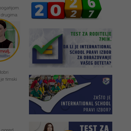
 bogatijom.
o drugima.
dobri
 je timski
i pored