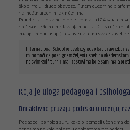
škole imaju i druge obaveze. Putem eLearning platfor
na međunarodnim takmičenjima.
Potrebni su im samo internet konekcija i 24 sata dnevno
profesori… Video-predavanja mogu služiti za učenje, al
znanje, popunjavajući testove na temu svake zasebne lekc
International School je uvek izgledao kao pravi izbor z
mi pomoći da postignem željeni uspeh na akademskom i 
na svim golf turnirima i testovima koje sam imala pret
Koja je uloga pedagoga i psiholog
Oni aktivno pružaju podršku u učenju, raz
Pedagog i psiholog su tu kako bi pomogli učenicima da 
odnosima na koje nailaze u adolescentskom periodu.