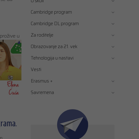
O školi
Cambridge program
Cambridge DL program
Za roditelje
 prožive u
Obrazovanje za 21. vek
Tehnologija u nastavi
Vesti
Erasmus +
Savremena
grama.
am