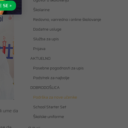
Ugovor o školovanju
E SE »
Školarine
Redovno, vanredno i online školovanje
Dodatne usluge
Služba za upis
Prijava
AKTUELNO
Posebne pogodnosti za upis
Podstrek za najbolje
DOBRODOŠLICA
Podrška za nove učenike
School Starter Set
li ume da
Školske uniforme
 se da