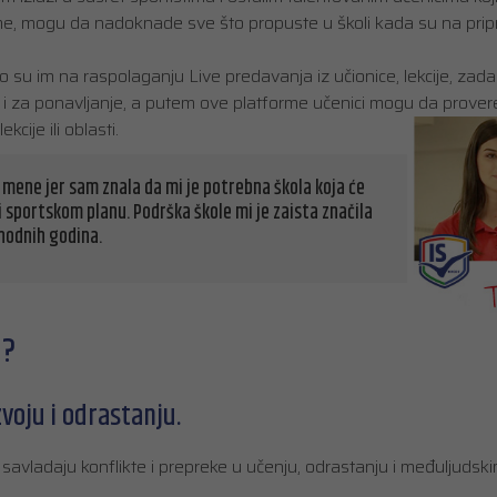
me, mogu da nadoknade sve što propuste u školi kada su na prip
 su im na raspolaganju Live predavanja iz učionice, lekcije, zadac
i i za ponavljanje, a putem ove platforme učenici mogu da prover
ije ili oblasti.
a mene jer sam znala da mi je potrebna škola koja će
sportskom planu. Podrška škole mi je zaista značila
hodnih godina.
a?
voju i odrastanju.
savladaju konflikte i prepreke u učenju, odrastanju i međuljudsk