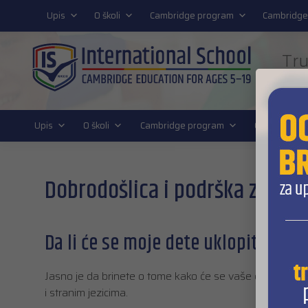
011 4011 220
Upis
O školi
Cambridge program
Cambridge
Tru
FUT
Upis
O školi
Cambridge program
Cambridge D
Dobrodošlica i podrška za nov
Da li će se moje dete uklopiti? Evo
Jasno je da brinete o tome kako će se vaše dete snaći 
i stranim jezicima.