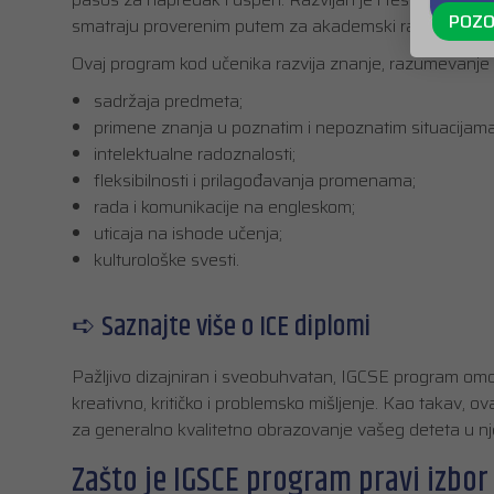
POZO
smatraju proverenim putem za akademski razvoj učeni
Ovaj program kod učenika razvija znanje, razumevanje i
sadržaja predmeta;
primene znanja u poznatim i nepoznatim situacijama
intelektualne radoznalosti;
fleksibilnosti i prilagođavanja promenama;
rada i komunikacije na engleskom;
uticaja na ishode učenja;
kulturološke svesti.
➪ Saznajte više o ICE diplomi
Pažljivo dizajniran i sveobuhvatan, IGCSE program om
kreativno, kritičko i problemsko mišljenje. Kao takav, 
za generalno kvalitetno obrazovanje vašeg deteta u njeg
Zašto je IGSCE program pravi izbor