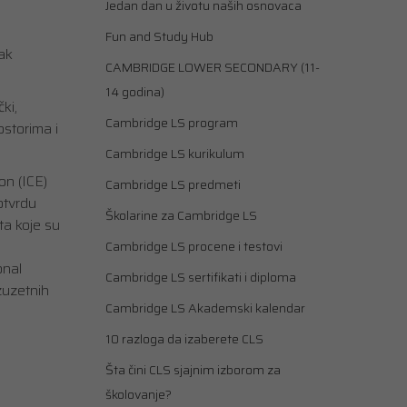
Jedan dan u životu naših osnovaca
Fun and Study Hub
ak
CAMBRIDGE LOWER SECONDARY (11-
14 godina)
ki,
Cambridge LS program
storima i
Cambridge LS kurikulum
on (ICE)
Cambridge LS predmeti
otvrdu
Školarine za Cambridge LS
a koje su
Cambridge LS procene i testovi
onal
Cambridge LS sertifikati i diploma
zuzetnih
Cambridge LS Akademski kalendar
10 razloga da izaberete CLS
Šta čini CLS sjajnim izborom za
školovanje?