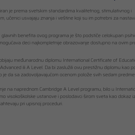
iran je prema svetskim standardima kvalitetnog, stimulativnog i
učenici usvajaju znanja i veštine koji su im potrebni za nastav
 od glavnih benefita ovog programa je što podstiče celokupan psihič
 omogućava deci najkompletnije obrazovanje dostupno na ovim pro
bijaju međunarodnu diplomu International Certificate of Educati
 Advanced ili A Level. Da bi zaslužili ovu prestižnu diplomu kao p
no je da sa zadovoljavajućom ocenom polože svih sedam predmet
je na naprednom Cambridge A Level programu, bilo u Internati
amo visokoškolske ustanove i poslodavci širom sveta kao dokaz i
ahtevaju pri upisnoj proceduri.