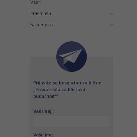
Vesti
Erasmus +
Savremena
Prijavite se besplatno za bilten
„Prava škola za blistavu
budućnost”.
Vaš imejl:
Vaše ime: