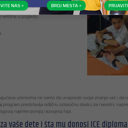
VITE NAS »
BROJ MESTA »
PRIJAVIT
ka.
 veštine u pogledu:
;
ogućava učenicima ne samo da unaprede svoja znanja već i da ra
ovaj program predstavlja odličnu odskočnu dasku za naredni, napred
ovoj najintenzivnijoj razvojnoj fazi.
 za vaše dete i šta mu donosi ICE diploma