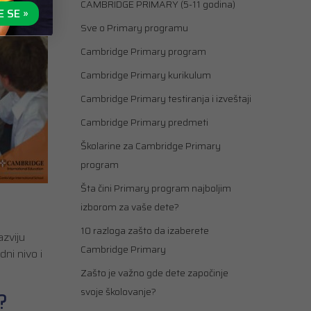
CAMBRIDGE PRIMARY (5-11 godina)
E SE »
Sve o Primary programu
Cambridge Primary program
Cambridge Primary kurikulum
Cambridge Primary testiranja i izveštaji
Cambridge Primary predmeti
Školarine za Cambridge Primary
program
Šta čini Primary program najboljim
izborom za vaše dete?
10 razloga zašto da izaberete
zviju
Cambridge Primary
ni nivo i
Zašto je važno gde dete započinje
svoje školovanje?
?