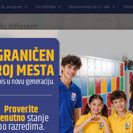
EN
 DL program
Za roditelje
Obrazovanje za 21. vek
Tehno
ly different.
URE READY SCHOOL
L program
Za roditelje
Obrazovanje za 21. vek
Tehnol
je namenjen?
econdary Education) je internacionalni Cambridge program prema
redstavlja najpopularniju međunarodnu kvalifikaciju na svetu za u
 zbog čega predstavlja internacionalni
odnih 25 godina i škole širom sveta ga