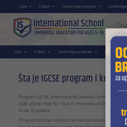
011 4011 220
Upis
O školi
Cambridge program
Cambridge
Tru
FUT
Upis
O školi
Cambridge program
Cambridge D
Šta je IGCSE program i kome 
Program IGCSE (International General Certificate of S
rade učenici Year 10 i Year 11 International Schoola i p
14 do 16 godina.
Program priznaju vodeće svetske obrazovne institucije,
pasoš za napredak i uspeh. Razvijan je i testiran preth