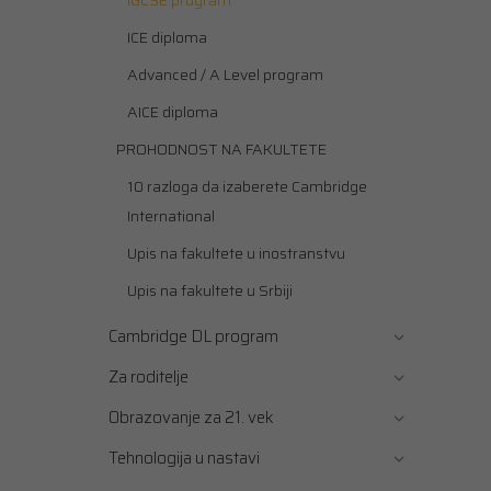
IGCSE program
ICE diploma
Advanced / A Level program
AICE diploma
PROHODNOST NA FAKULTETE
10 razloga da izaberete Cambridge
International
Upis na fakultete u inostranstvu
Upis na fakultete u Srbiji
Cambridge DL program
Za roditelje
Obrazovanje za 21. vek
Tehnologija u nastavi