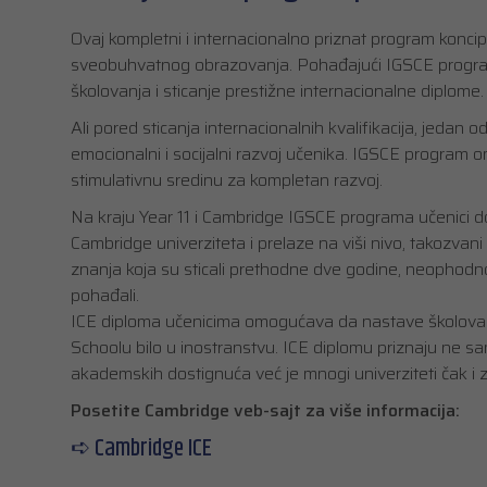
Ovaj kompletni i internacionalno priznat program koncip
sveobuhvatnog obrazovanja. Pohađajući IGSCE program, 
školovanja i sticanje prestižne internacionalne diplome.
Ali pored sticanja internacionalnih kvalifikacija, jedan
emocionalni i socijalni razvoj učenika. IGSCE program
stimulativnu sredinu za kompletan razvoj.
Na kraju Year 11 i Cambridge IGSCE programa učenici do
Cambridge univerziteta i prelaze na viši nivo, takozvani
znanja koja su sticali prethodne dve godine, neophod
pohađali.
ICE diploma učenicima omogućava da nastave školovan
Schoolu bilo u inostranstvu. ICE diplomu priznaju ne s
akademskih dostignuća već je mnogi univerziteti čak i z
Posetite Cambridge veb-sajt za više informacija:
➪ Cambridge ICE