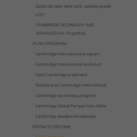
Zašto da vaše dete od 6. razreda pređe
u IS?
CAMBRIDGE SECONDARY AND
ADVANCED (14-19 godina)
PLAN I PROGRAM
Cambridge International program
Cambridge International kurikulum
Opisi Cambridge predmeta
Školarina za Cambridge International
Cambridge secondary program
Cambridge Global Perspectives škola
Cambridge akademski kalendar
PRIZNATE DIPLOME