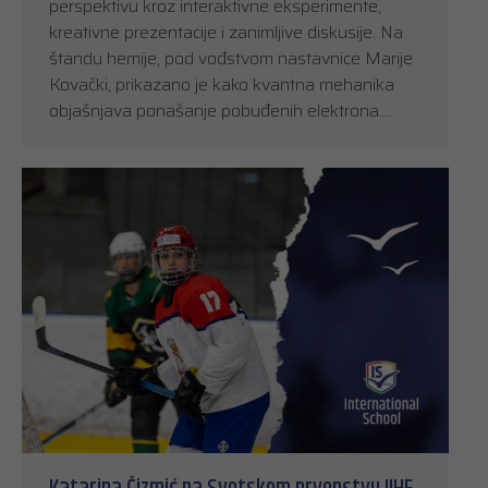
perspektivu kroz interaktivne eksperimente,
kreativne prezentacije i zanimljive diskusije. Na
štandu hemije, pod vođstvom nastavnice Marije
Kovački, prikazano je kako kvantna mehanika
objašnjava ponašanje pobuđenih elektrona.…