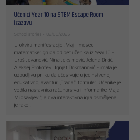
Učenici Year 10 na STEM Escape Room
izazovu
School stories
02/06/2025
U okviru manifestacije „Maj – mesec
matematike” grupa od pet učenika iz Year 10 –
Uroš Jovanović, Nina Joksimović, Jelena Brkić,
Aleksej Prokofev i Ignjat Dokmanović – imala je
uzbudljivu priliku da učestvuje u jedinstvenoj
edukativnoj avanturi „Tragači formule”. Učenike je
vodila nastavnica računarstva i informatike Maja
Milosavljević, a ova interaktivna igra osmišljena
je tako…