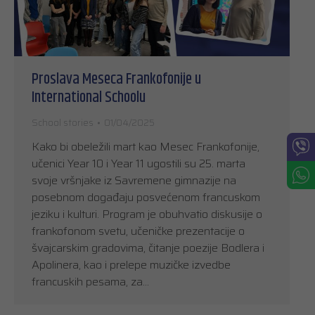
Proslava Meseca Frankofonije u
International Schoolu
School stories
01/04/2025
Kako bi obeležili mart kao Mesec Frankofonije,
učenici Year 10 i Year 11 ugostili su 25. marta
svoje vršnjake iz Savremene gimnazije na
posebnom događaju posvećenom francuskom
jeziku i kulturi. Program je obuhvatio diskusije o
frankofonom svetu, učeničke prezentacije o
švajcarskim gradovima, čitanje poezije Bodlera i
Apolinera, kao i prelepe muzičke izvedbe
francuskih pesama, za…