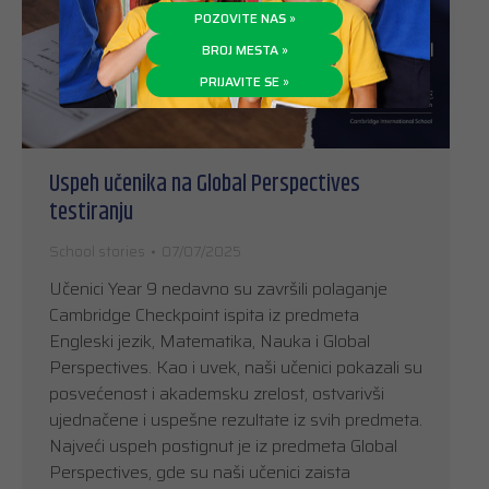
POZOVITE NAS »
BROJ MESTA »
PRIJAVITE SE »
Uspeh učenika na Global Perspectives
testiranju
School stories
07/07/2025
Učenici Year 9 nedavno su završili polaganje
Cambridge Checkpoint ispita iz predmeta
Engleski jezik, Matematika, Nauka i Global
Perspectives. Kao i uvek, naši učenici pokazali su
posvećenost i akademsku zrelost, ostvarivši
ujednačene i uspešne rezultate iz svih predmeta.
Najveći uspeh postignut je iz predmeta Global
Perspectives, gde su naši učenici zaista