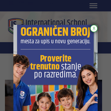
EN
Portal za učenike
Portal za roditelje
DL platforma
X
Author Archives:
Danica Antic