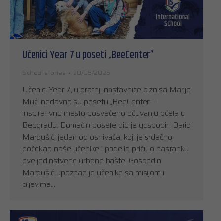
Učenici Year 7 u poseti „BeeCenter”
School stories
30/05/2025
Učenici Year 7, u pratnji nastavnice biznisa Marije
Milić, nedavno su posetili „BeeCenter” –
inspirativno mesto posvećeno očuvanju pčela u
Beogradu. Domaćin posete bio je gospodin Dario
Mardušić, jedan od osnivača, koji je srdačno
dočekao naše učenike i podelio priču o nastanku
ove jedinstvene urbane bašte. Gospodin
Mardušić upoznao je učenike sa misijom i
ciljevima…