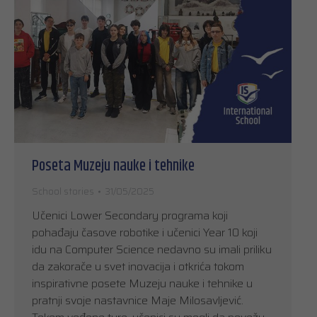
Poseta Muzeju nauke i tehnike
School stories
31/05/2025
Učenici Lower Secondary programa koji
pohađaju časove robotike i učenici Year 10 koji
idu na Computer Science nedavno su imali priliku
da zakorače u svet inovacija i otkrića tokom
inspirativne posete Muzeju nauke i tehnike u
pratnji svoje nastavnice Maje Milosavljević.