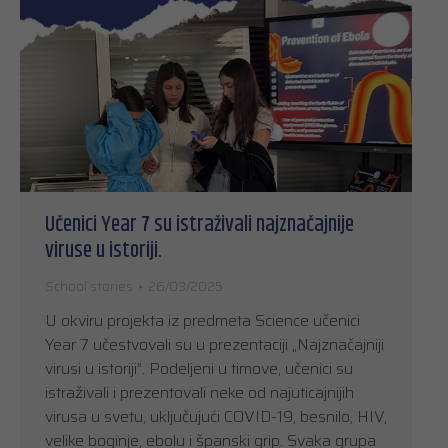
Učenici Year 7 su istraživali najznačajnije
viruse u istoriji.
School stories
26/03/2025
U okviru projekta iz predmeta Science učenici
Year 7 učestvovali su u prezentaciji „Najznačajniji
virusi u istoriji”. Podeljeni u timove, učenici su
istraživali i prezentovali neke od najuticajnijih
virusa u svetu, uključujući COVID-19, besnilo, HIV,
velike boginje, ebolu i španski grip. Svaka grupa