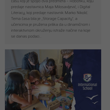
času koji je spojio dva predmeta – Robotiku, koju
predaje nastavnica Maja Milosavljević, i Digital
Literacy, koji predaje nastavnik Marko Nikolić.
Tema časa bila je „Storage Capacity”, a
učenicima je pružena prilika da u dinamičnom i
interaktivnom okruženju istraže načine na koje
se danas podaci…