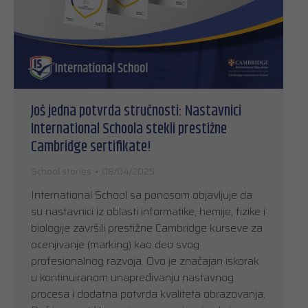
Još jedna potvrda stručnosti: Nastavnici
International Schoola stekli prestižne
Cambridge sertifikate!
School stories
08/04/2025
International School sa ponosom objavljuje da
su nastavnici iz oblasti informatike, hemije, fizike i
biologije završili prestižne Cambridge kurseve za
ocenjivanje (marking) kao deo svog
profesionalnog razvoja. Ovo je značajan iskorak
u kontinuiranom unapređivanju nastavnog
procesa i dodatna potvrda kvaliteta obrazovanja.