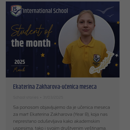
Ekaterina Zakharova-učenica meseca
School stories
31/03/2025
Sa ponosom objavljujemo da je učenica meseca
za mart Ekaterina Zakharova (Year 8), koja nas
neprestano oduševljava kako akademskim
uspesima, tako i svojim društvenim veštinama.