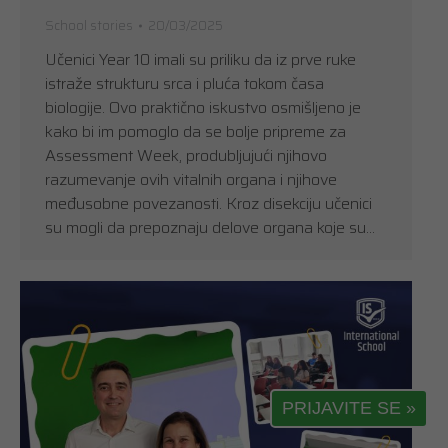
School stories
20/03/2025
Učenici Year 10 imali su priliku da iz prve ruke
istraže strukturu srca i pluća tokom časa
biologije. Ovo praktično iskustvo osmišljeno je
kako bi im pomoglo da se bolje pripreme za
Assessment Week, produbljujući njihovo
razumevanje ovih vitalnih organa i njihove
međusobne povezanosti. Kroz disekciju učenici
su mogli da prepoznaju delove organa koje su…
PRIJAVITE SE »