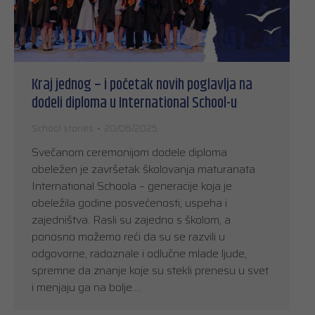
Kraj jednog – i početak novih poglavlja na
dodeli diploma u International School-u
School stories
20/06/2025
Svečanom ceremonijom dodele diploma
obeležen je završetak školovanja maturanata
International Schoola – generacije koja je
obeležila godine posvećenosti, uspeha i
zajedništva. Rasli su zajedno s školom, a
ponosno možemo reći da su se razvili u
odgovorne, radoznale i odlučne mlade ljude,
spremne da znanje koje su stekli prenesu u svet
i menjaju ga na bolje.…