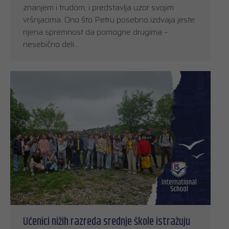
znanjem i trudom, i predstavlja uzor svojim
vršnjacima. Ono što Petru posebno izdvaja jeste
njena spremnost da pomogne drugima –
nesebično deli…
Učenici nižih razreda srednje škole istražuju