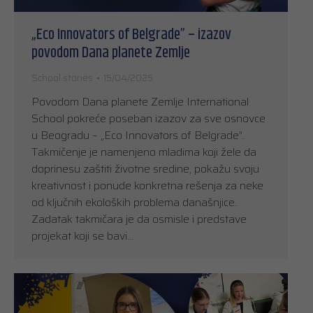
„Eco Innovators of Belgrade” – izazov
povodom Dana planete Zemlje
School stories
15/04/2025
Povodom Dana planete Zemlje International
School pokreće poseban izazov za sve osnovce
u Beogradu – „Eco Innovators of Belgrade”.
Takmičenje je namenjeno mladima koji žele da
doprinesu zaštiti životne sredine, pokažu svoju
kreativnost i ponude konkretna rešenja za neke
od ključnih ekoloških problema današnjice.
Zadatak takmičara je da osmisle i predstave
projekat koji se bavi…