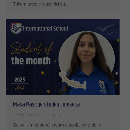
Tokom projekta učenici su…
Maša Pašić je student meseca
School stories
25/04/2025
Sa velikim zadovoljstvom objavljujemo da je