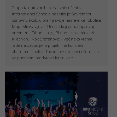
Grupa talentovanih i kreativnih učenika
International Schoola posetila je Savremenu
osnovnu školu u pratnji svoje nastavnice robotike
Maje Milosavljević. Učenici koji pohađaju ovaj
predmet – Ethan Hays, Platon Lisnik, Aleksei
Kliachkin, i Rok Stefanović – već neko vreme
rade na uzbudljivim projektima koristeći
platformu Roblox. Tokom posete naši učenici su
sa ponosom predstavili igrice koje…