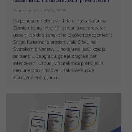
Katarina Čizmić na Svetskom prvenstvu IIHF
School stories
09/04/2025
Sa ponosom delimo vest da je naša Katarina
Čizmić, učenica Year 12, ostvarila neverovatan
uspeh kao deo ženske hokejaške reprezentacije
Srbije. Katarina je predstavljala Srbiju na
Svetskom prvenstvu u hokeju na ledu, koje je
održano u Beogradu, gde je odigrala pet
intenzivnih i uzbudljivih utakmica protiv jakih
međunarodnih timova. Utakmice su bile
ispunjene energijom i…