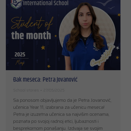
Đak meseca: Petra Jovanović
School stories
27/05/2025
Sa ponosom objavljujemo da je Petra Jovanović,
učenica Year 11, izabrana za učenicu meseca!
Petra je izuzetna učenica sa najvišim ocenama,
poznata po svojoj radnoj etici, ljubaznosti i
besprekornom ponašanju. Izdvaja se svojim