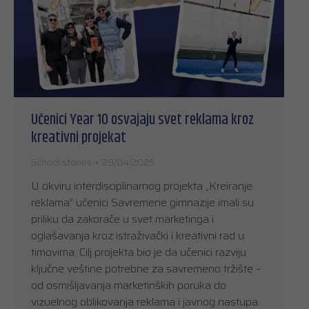
Učenici Year 10 osvajaju svet reklama kroz
kreativni projekat
School stories
29/04/2025
U okviru interdisciplinarnog projekta „Kreiranje
reklama” učenici Savremene gimnazije imali su
priliku da zakorače u svet marketinga i
oglašavanja kroz istraživački i kreativni rad u
timovima. Cilj projekta bio je da učenici razviju
ključne veštine potrebne za savremeno tržište –
od osmišljavanja marketinških poruka do
vizuelnog oblikovanja reklama i javnog nastupa.