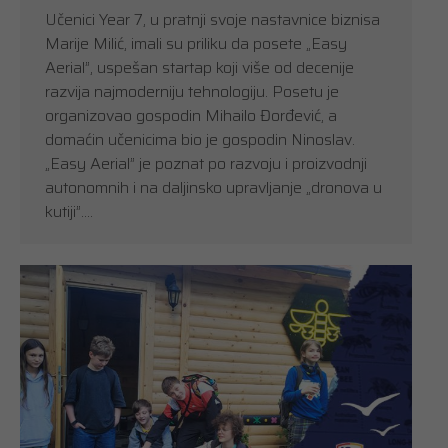
Učenici Year 7, u pratnji svoje nastavnice biznisa
Marije Milić, imali su priliku da posete „Easy
Aerial”, uspešan startap koji više od decenije
razvija najmoderniju tehnologiju. Posetu je
organizovao gospodin Mihailo Đorđević, a
domaćin učenicima bio je gospodin Ninoslav.
„Easy Aerial” je poznat po razvoju i proizvodnji
autonomnih i na daljinsko upravljanje „dronova u
kutiji”.…