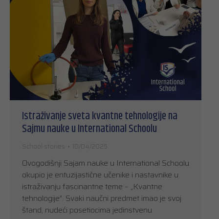
Istraživanje sveta kvantne tehnologije na
Sajmu nauke u International Schoolu
School stories
10/04/2025
Ovogodišnji Sajam nauke u International Schoolu
okupio je entuzijastične učenike i nastavnike u
istraživanju fascinantne teme – „Kvantne
tehnologije”. Svaki naučni predmet imao je svoj
štand, nudeći posetiocima jedinstvenu