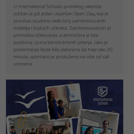
U International Schoolu proteklog vikenda
održan je još jedan uspešan Open Day, koji je
privukao izuzetno veliki broj zainteresovanih
roditelja i budućih učenika. Zainteresovanost je
premašila očekivanja, a atmosfera je bila
pozitivna i puna konstruktivnih pitanja. Iako je
prezentacija škole bila planirana da traje oko 20
minuta, spontano je produžena na više od sat
vremena…