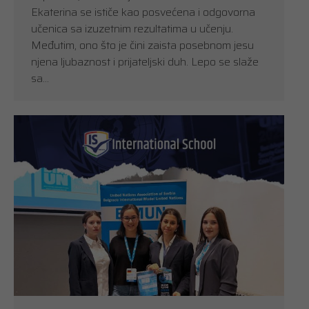
Ekaterina se ističe kao posvećena i odgovorna
učenica sa izuzetnim rezultatima u učenju.
Međutim, ono što je čini zaista posebnom jesu
njena ljubaznost i prijateljski duh. Lepo se slaže
sa…