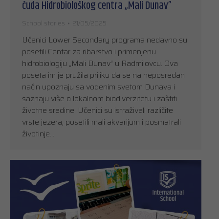
čuda Hidrobiološkog centra „Mali Dunav”
School stories
21/05/2025
Učenici Lower Secondary programa nedavno su
posetili Centar za ribarstvo i primenjenu
hidrobiologiju „Mali Dunav” u Radmilovcu. Ova
poseta im je pružila priliku da se na neposredan
način upoznaju sa vodenim svetom Dunava i
saznaju više o lokalnom biodiverzitetu i zaštiti
životne sredine. Učenici su istraživali različite
vrste jezera, posetili mali akvarijum i posmatrali
životinje…