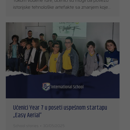
Tokom vođene ture, učenici su mogli da povežu
istorijske tehnološke artefakte sa znanjem koje…
Učenici Year 7 u poseti uspešnom startapu
„Easy Aerial”
School stories
30/05/2025