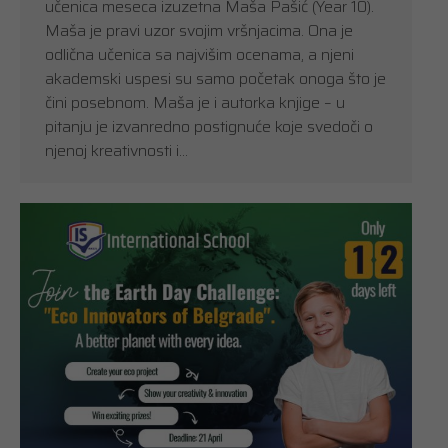
učenica meseca izuzetna Maša Pašić (Year 10).
Maša je pravi uzor svojim vršnjacima. Ona je
odlična učenica sa najvišim ocenama, a njeni
akademski uspesi su samo početak onoga što je
čini posebnom. Maša je i autorka knjige – u
pitanju je izvanredno postignuće koje svedoči o
njenoj kreativnosti i…