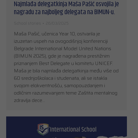
Najmlađa delegatkinja Maša Pašić osvojila je
nagradu za najboljeg delegata na BIMUN-u.
School stories
26/03/2025
Maša Pašić, učenica Year 10, ostvarila je
izuzetan uspeh na ovogodišnjoj konferenciji
Belgrade International Model United Nations
(BIMUN 2025), gde je nagrađena prestižnim
priznanjem Best Delegate u komitetu UNICEF.
Maša je bila najmlađa delegatkinja među više od
60 srednjoškolaca i studenata, ali se istakla
svojom elokventnošću, samopouzdanjem i
odličnim razumevanjem teme Zaštita mentalnog
zdravlja dece…