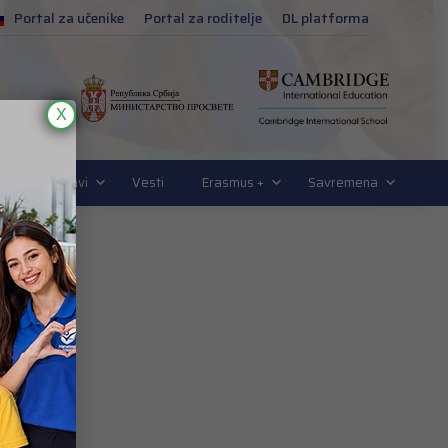
Portal za učenike
Portal za roditelje
DL platforma
X
ogija u nastavi
Vesti
Erasmus +
Savremena