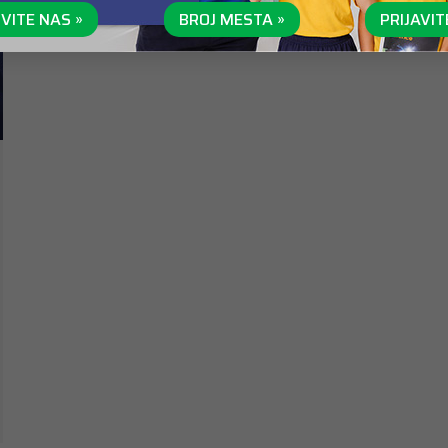
VITE NAS »
BROJ MESTA »
PRIJAVIT