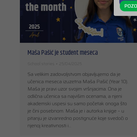
POZO
Maša Pašić je student meseca
School stories
25/04/2025
Sa velikim zadovoljstvom objavljujemo da je
učenica meseca izuzetna Maša Pašić (Year 10).
Maša je pravi uzor svojim vršnjacima. Ona je
odlična učenica sa najvišim ocenama, a njeni
akademski uspesi su samo početak onoga što
je čini posebnom. Maša je i autorka knjige – u
pitanju je izvanredno postignuće koje svedoči o
njenoj kreativnosti i…