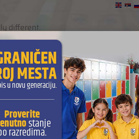
EN
ly different.
URE READY SCHOOL
L program
Za roditelje
Obrazovanje za 21. vek
Tehnol