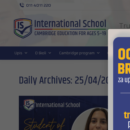
011 4011 220
Tru
FUT
Upis
O školi
Cambridge program
Cambridge D
Daily Archives:
25/04/2025