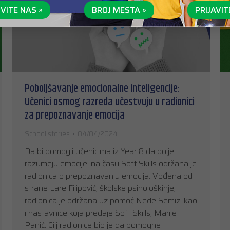
VITE NAS »
BROJ MESTA »
PRIJAVIT
Poboljšavanje emocionalne inteligencije:
Učenici osmog razreda učestvuju u radionici
za prepoznavanje emocija
School stories
04/04/2024
Da bi pomogli učenicima iz Year 8 da bolje
razumeju emocije, na času Soft Skills održana je
radionica o prepoznavanju emocija. Vođena od
strane Lare Filipović, školske psihološkinje,
radionica je održana uz pomoć Nede Semiz, kao
i nastavnice koja predaje Soft Skills, Marije
Panić. Cilj radionice bio je da pomogne