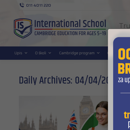
011 4011 220
Tru
FUT
Upis
O školi
Cambridge program
Cambridge D
Daily Archives:
04/04/2024