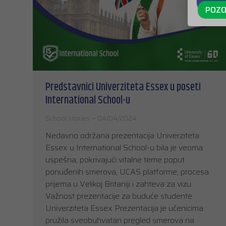
POZO
Predstavnici Univerziteta Essex u poseti
International School-u
School stories
04/04/2024
Nedavno održana prezentacija Univerziteta
Essex u International School-u bila je veoma
uspešna, pokrivajući vitalne teme poput
ponuđenih smerova, UCAS platforme, procesa
prijema u Velikoj Britaniji i zahteva za vizu.
Važnost prezentacije za buduće studente
Univerziteta Essex Prezentacija je učenicima
pružila sveobuhvatan pregled smerova na