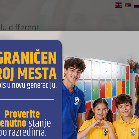
EN
ly different.
URE READY SCHOOL
L program
Za roditelje
Obrazovanje za 21. vek
Tehnol