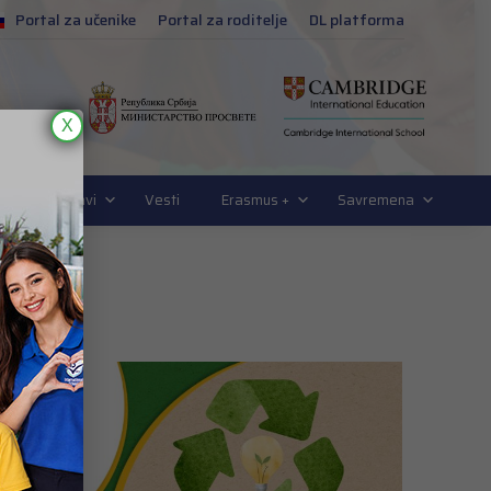
Portal za učenike
Portal za roditelje
DL platforma
X
ogija u nastavi
Vesti
Erasmus +
Savremena