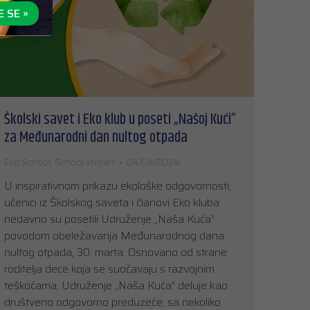
E SE »
Školski savet i Eko klub u poseti „Našoj Kući”
za Međunarodni dan nultog otpada
Eco School
,
School stories
04/04/2024
U inspirativnom prikazu ekološke odgovornosti,
učenici iz Školskog saveta i članovi Eko kluba
nedavno su posetili Udruženje „Naša Kuća”
povodom obeležavanja Međunarodnog dana
nultog otpada, 30. marta. Osnovano od strane
roditelja dece koja se suočavaju s razvojnim
teškoćama, Udruženje „Naša Kuća” deluje kao
društveno odgovorno preduzeće, sa nekoliko