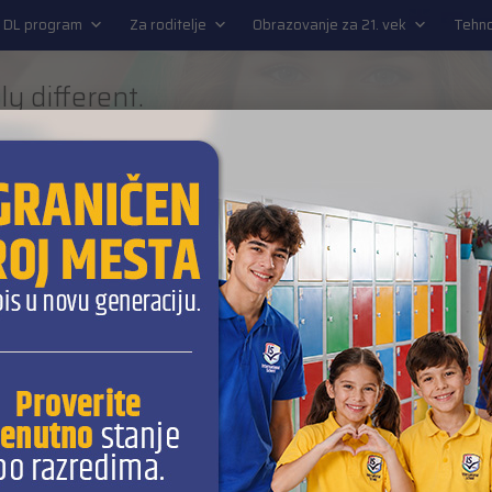
EN
 DL program
Za roditelje
Obrazovanje za 21. vek
Tehno
ly different.
URE READY SCHOOL
L program
Za roditelje
Obrazovanje za 21. vek
Tehnol