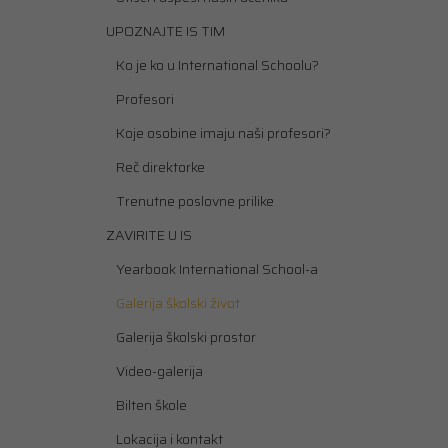
UPOZNAJTE IS TIM
Ko je ko u International Schoolu?
Profesori
Koje osobine imaju naši profesori?
Reč direktorke
Trenutne poslovne prilike
ZAVIRITE U IS
Yearbook International School-a
Galerija školski život
Galerija školski prostor
Video-galerija
Bilten škole
Lokacija i kontakt