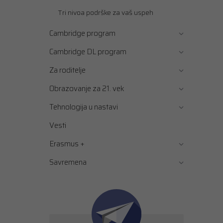
Tri nivoa podrške za vaš uspeh
Cambridge program
Cambridge DL program
Za roditelje
Obrazovanje za 21. vek
Tehnologija u nastavi
Vesti
Erasmus +
Savremena