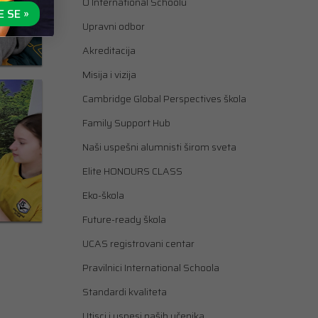
O International Schoolu
E SE »
Upravni odbor
Akreditacija
Misija i vizija
Cambridge Global Perspectives škola
Family Support Hub
Naši uspešni alumnisti širom sveta
Elite HONOURS CLASS
Eko-škola
Future-ready škola
UCAS registrovani centar
Pravilnici International Schoola
Standardi kvaliteta
Utisci i uspesi naših učenika