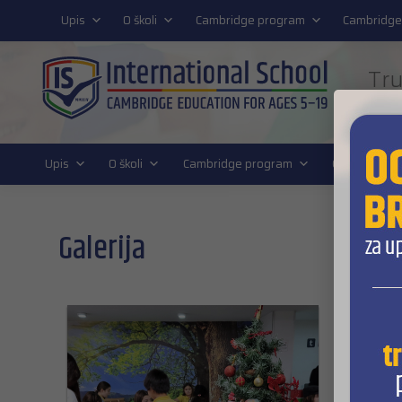
011 4011 220
Upis
O školi
Cambridge program
Cambridge
Tru
FUT
Upis
O školi
Cambridge program
Cambridge D
Galerija