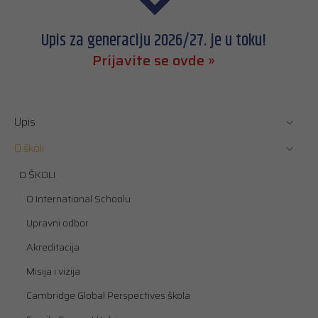
Upis za generaciju 2026/27. je u toku!
Prijavite se ovde »
Upis
O školi
O ŠKOLI
O International Schoolu
Upravni odbor
Akreditacija
Misija i vizija
Cambridge Global Perspectives škola