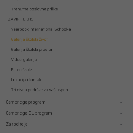
Trenutne poslovne prilike
ZAVIRITE U IS
Yearbook International School-a
Galerija školski život
Galerija školski prostor
Video-galerija
Bilten škole
Lokacija i kontakt
Tri nivoa podrške za vaš uspeh
Cambridge program
Cambridge DL program
Za roditelje