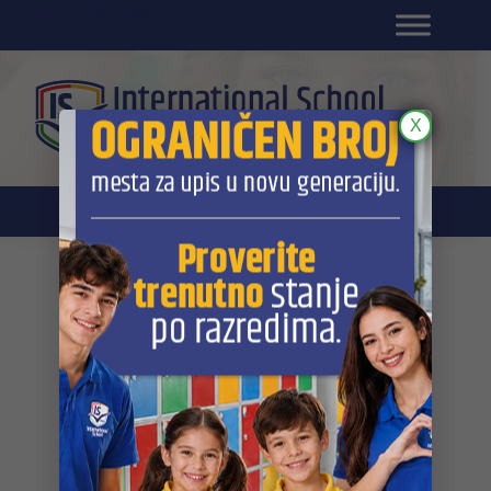
EN
Portal za učenike
Portal za roditelje
DL platforma
X
Galerija