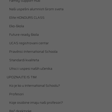
Family Support Hub
Naši uspešni alumnisti širom sveta
Elite HONOURS CLASS
Eko-škola
Future-ready škola
UCAS registrovani centar
Pravilnici International Schoola
Standardi kvaliteta
Utisci i uspesi naših učenika
UPOZNAJTE IS TIM
Ko je ko u International Schoolu?
Profesori
Koje osobine imaju naši profesori?
Reč direktorke