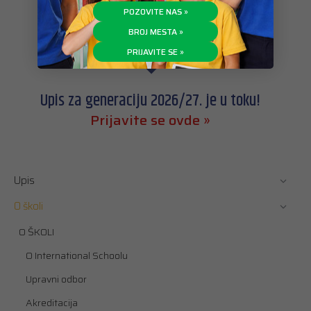
POZOVITE NAS »
BROJ MESTA »
PRIJAVITE SE »
Upis za generaciju 2026/27. je u toku!
Prijavite se ovde »
Upis
O školi
O ŠKOLI
O International Schoolu
Upravni odbor
Akreditacija