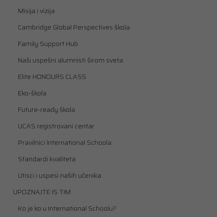
Misija i vizija
Cambridge Global Perspectives škola
Family Support Hub
Naši uspešni alumnisti širom sveta
Elite HONOURS CLASS
Eko-škola
Future-ready škola
UCAS registrovani centar
Pravilnici International Schoola
Standardi kvaliteta
Utisci i uspesi naših učenika
UPOZNAJTE IS TIM
Ko je ko u International Schoolu?