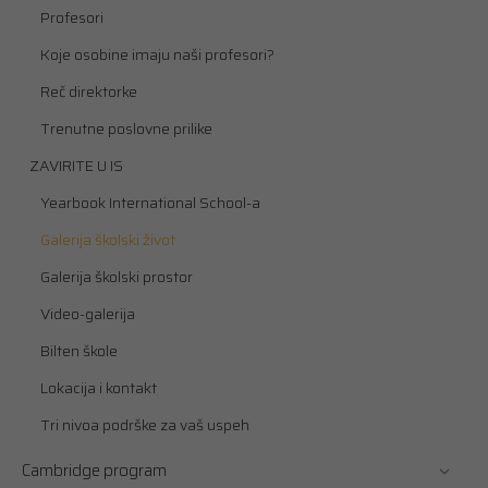
Profesori
Koje osobine imaju naši profesori?
Reč direktorke
Trenutne poslovne prilike
ZAVIRITE U IS
Yearbook International School-a
Galerija školski život
Galerija školski prostor
Video-galerija
Bilten škole
Lokacija i kontakt
Tri nivoa podrške za vaš uspeh
Cambridge program