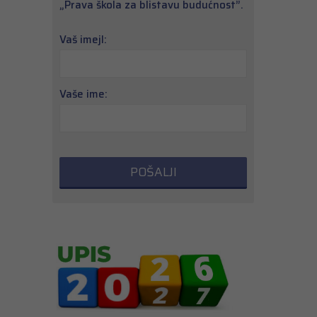
„Prava škola za blistavu budućnost”.
Vaš imejl:
Vaše ime: