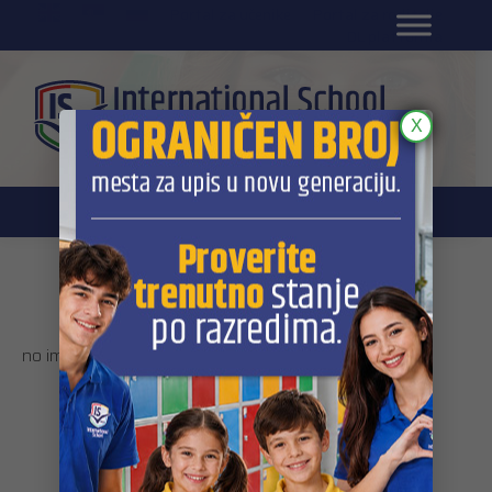
EN
Portal za učenike
Portal za roditelje
DL platforma
X
Galerija
no images were found