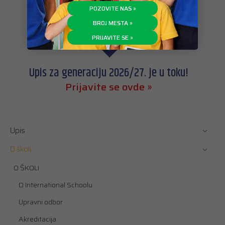
POZOVITE NAS »
BROJ MESTA »
PRIJAVITE SE »
Upis za generaciju 2026/27. je u toku!
Prijavite se ovde »
Upis
O školi
O ŠKOLI
O International Schoolu
Upravni odbor
Akreditacija