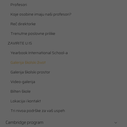
Profesori
Koje osobine imaju naši profesori?
Reč direktorke
Trenutne poslovne prilike
ZAVIRITE U IS
Yearbook International School-a
Galerija školski život
Galerija školski prostor
Video-galerija
Bilten škole
Lokacija i kontakt
Tri nivoa podrške za vaš uspeh
Cambridge program