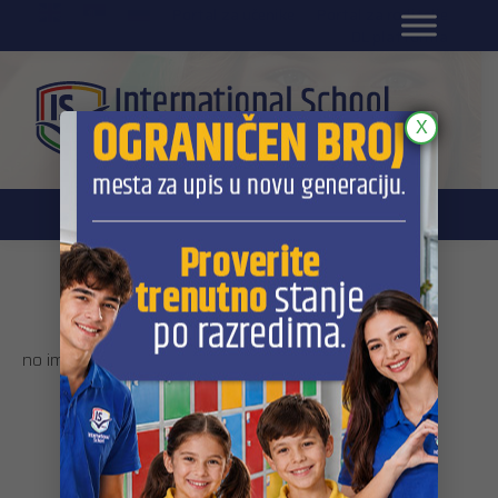
EN
Portal za učenike
Portal za roditelje
DL platforma
X
Galerija
no images were found