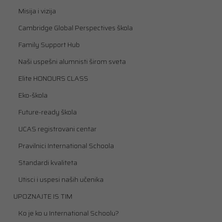
Misija i vizija
Cambridge Global Perspectives škola
Family Support Hub
Naši uspešni alumnisti širom sveta
Elite HONOURS CLASS
Eko-škola
Future-ready škola
UCAS registrovani centar
Pravilnici International Schoola
Standardi kvaliteta
Utisci i uspesi naših učenika
UPOZNAJTE IS TIM
Ko je ko u International Schoolu?