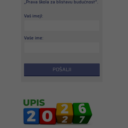
„Prava škola za blistavu budućnost”.
Vaš imejl:
Vaše ime: