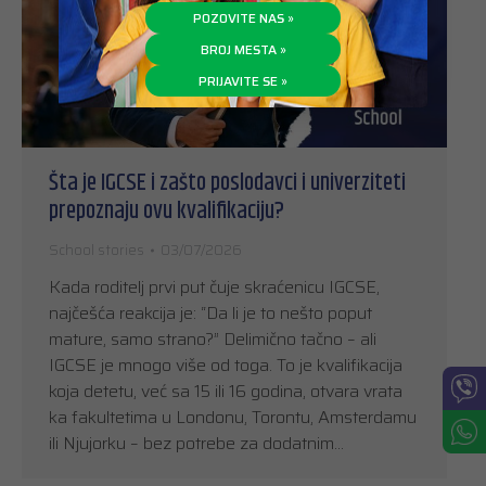
POZOVITE NAS »
BROJ MESTA »
PRIJAVITE SE »
Šta je IGCSE i zašto poslodavci i univerziteti
prepoznaju ovu kvalifikaciju?
School stories
03/07/2026
Kada roditelj prvi put čuje skraćenicu IGCSE,
najčešća reakcija je: “Da li je to nešto poput
mature, samo strano?” Delimično tačno – ali
IGCSE je mnogo više od toga. To je kvalifikacija
koja detetu, već sa 15 ili 16 godina, otvara vrata
ka fakultetima u Londonu, Torontu, Amsterdamu
ili Njujorku – bez potrebe za dodatnim…