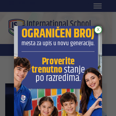
EN
Portal za učenike
Portal za roditelje
DL platforma
X
Daily Archives:
01/10/2024