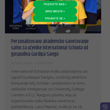
POZOVITE NAS »
BROJ MESTA »
PRIJAVITE SE »
Personalizovano akademsko savetovanje
samo za učenike International Schoola od
gospodina Gurdipa Sange
School stories
01/10/2024
International School je imala zadovoljstvo da
ugosti Gurdeepa Sanghu, izvršnog direktora
kompanije My Scholar i predavača na temu
veštačke inteligencije na University College
London (UCL). Njegovu posetu, koju je
organizovala naša školska savetnica i
psihološkinja, Lara Filipović, imala je za cilj