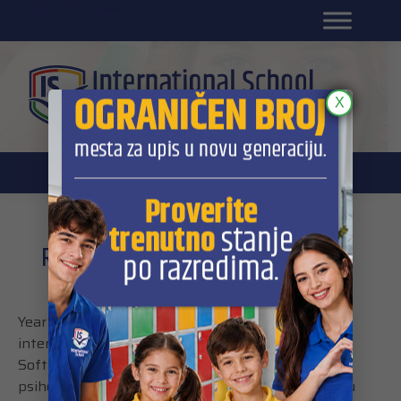
EN
Portal za učenike
Portal za roditelje
DL platforma
X
Razumevanje emocija na času Soft
Skills i psihologije
Year 8 učenici nedavno su učestvovali u
interdisciplinarnom času koji su održali nastavnik
Soft Skills predmeta, Marko Nikolić, i nastavnica
psihologije, Lara Filipović. Nadovezujući se na temu