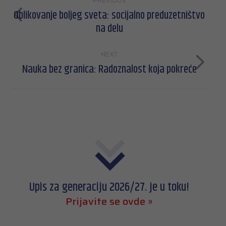
PREVIOUS
navigation
Oblikovanje boljeg sveta: socijalno preduzetništvo
Previous
na delu
post:
NEXT
Nauka bez granica: Radoznalost koja pokreće
Next
post:
Upis za generaciju 2026/27. je u toku!
Prijavite se ovde »