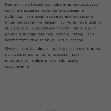
Nastavnici su takođe pomogli učenicima da povežu
različite emocije sa facijalnim ekspresijama,
podstičući ih da uoče kako se određena osećanja
mogu prepoznati na nečijem licu. Pored toga, učenici
su diskutovali o jednostavnim pitanjima koja su im
pomogla da bolje razumeju emocije i razviju veću
svest o tome kako se oni, ali i drugi, osećaju.
Ovakav interdisciplinarni pristup pružio je učenicima
uvid u složenost emocija, jačajući njihovu
emocionalnu inteligenciju i međuljudsko
razumevanje.
27/11/2025
Post