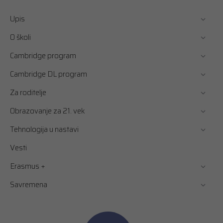
Upis
O školi
Cambridge program
Cambridge DL program
Za roditelje
Obrazovanje za 21. vek
Tehnologija u nastavi
Vesti
Erasmus +
Savremena