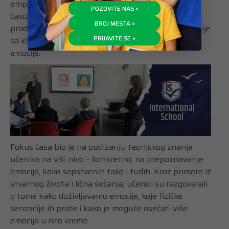
empatije, kojom su se učenici bavili na prethodnim
POZOVITE NAS »
časovima Soft Skillsa, ovaj čas imao je za cilj da
BROJ MESTA »
produbi njihovo razumevanje povezivanjem empatije
PRIJAVITE SE »
sa ključnim psihološkim konceptima vezanim za
emocije.
Fokus časa bio je na podizanju teorijskog znanja
učenika na viši nivo – konkretno, na prepoznavanje
emocija, kako sopstvenih tako i tuđih. Kroz primere iz
stvarnog života i lična sećanja, učenici su razgovarali
o tome kako doživljavamo emocije, koje fizičke
senzacije ih prate i kako je moguće osećati više
emocija u isto vreme.