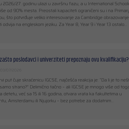
u 2026/27. godinu ulazi u završnu fazu, a u International School
iše od 90% mesta. Preostali kapaciteti ograničeni su i na Primary
u, što potvrđuje veliko interesovanje za Cambridge obrazovanje
 odvija na engleskom jeziku. Za Year 8, Year 9 i Year 13 ostalo…
 zašto poslodavci i univerziteti prepoznaju ovu kvalifikaciju?
03/07/2026
rvi put čuje skraćenicu IGCSE, najčešća reakcija je: “Da li je to neš
samo strano?” Delimično tačno – ali IGCSE je mnogo više od toga
oja detetu, već sa 15 ili 16 godina, otvara vrata ka fakultetima u
tu, Amsterdamu ili Njujorku – bez potrebe za dodatnim…