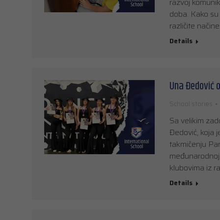
razvoj komunika
doba. Kako su l
različite načine
Details
Una Đedović o
School stories
Sa velikim zad
Đedović, koja 
takmičenju Pa
međunarodnoj s
klubovima iz ra
Details