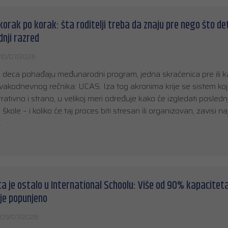
korak po korak: šta roditelji treba da znaju pre nego što de
dnji razred
10/07/2026
ija deca pohađaju međunarodni program, jedna skraćenica pre ili k
akodnevnog rečnika: UCAS. Iza tog akronima krije se sistem koji
rativno i strano, u velikoj meri određuje kako će izgledati posledn
kole – i koliko će taj proces biti stresan ili organizovan, zavisi na
…
a je ostalo u International Schoolu: Više od 90% kapacitet
je popunjeno
09/07/2026