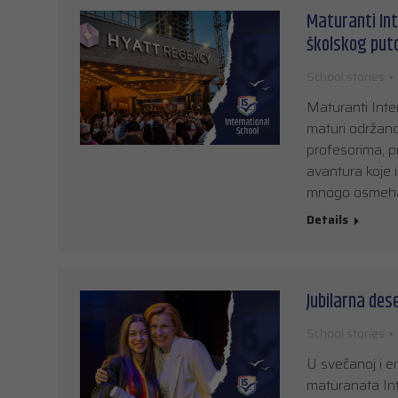
Maturanti Int
školskog put
School stories
Maturanti Inte
maturi održano
profesorima, pr
avantura koje 
mnogo osmeha, 
Details
Jubilarna des
School stories
U svečanoj i e
maturanata Int