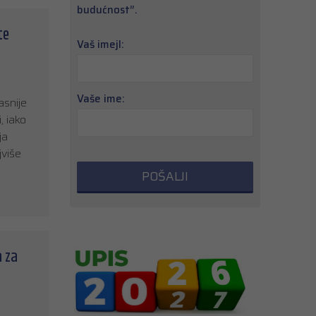
budućnost”.
te
Vaš imejl:
Vaše ime:
asnije
, iako
ja
jviše
a za