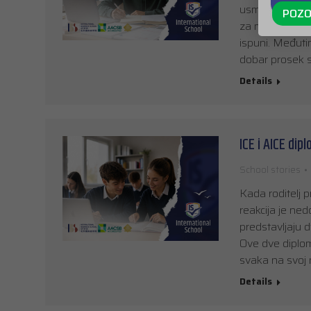
usmerena na oc
POZO
za mnoge studi
ispuni. Međuti
dobar prosek 
Details
ICE i AICE dip
School stories
Kada roditelj p
reakcija je ne
predstavljaju d
Ove dve diplom
svaka na svoj n
Details