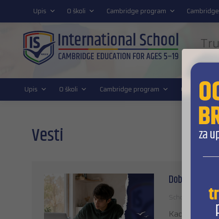
011 4011 220
Upis
O školi
Cambridge program
Cambridge
Tru
FUT
Upis
O školi
Cambridge program
Cambridge D
Vesti
Dobre ocene ni
School stories
Kada se približ