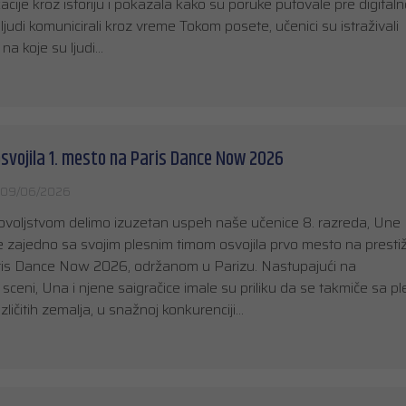
cije kroz istoriju i pokazala kako su poruke putovale pre digital
judi komunicirali kroz vreme Tokom posete, učenici su istraživali
 na koje su ljudi…
svojila 1. mesto na Paris Dance Now 2026
09/06/2026
ovoljstvom delimo izuzetan uspeh naše učenice 8. razreda, Une
je zajedno sa svojim plesnim timom osvojila prvo mesto na prest
ris Dance Now 2026, održanom u Parizu. Nastupajući na
ceni, Una i njene saigračice imale su priliku da se takmiče sa p
zličitih zemalja, u snažnoj konkurenciji…