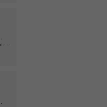
u.
nike za
 u