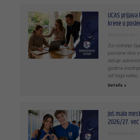
UCAS prijava 
krene u posle
School stories
Za roditelje č
postane deo sv
deluje administ
godina srednje š
od toga koliko
Details
Još malo mest
2026/27. već 
School stories