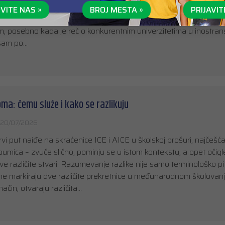
ene. To je razumljivo, jer akademski uspeh jeste važan deo prija
VITE NAS »
BROJ MESTA »
PRIJAVIT
jske programe postoje jasno definisani uslovi koje kandidat mor
m, posebno kada je reč o konkurentnim univerzitetima u inostran
sam po…
loma: čemu služe i kako se razlikuju
20/07/2026
rvi put naiđe na skraćenice ICE i AICE u školskoj brošuri, najčešć
doumica – zvuče slično, pominju se u istom kontekstu, a opet očig
ve različite stvari. Razumevanje razlike nije samo terminološko pi
e markiraju dve različite prekretnice u međunarodnom školovanju
ačin, otvaraju različita…