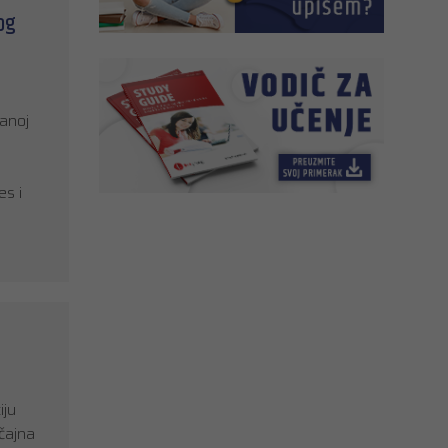
og
čanoj
s i
iju
čajna