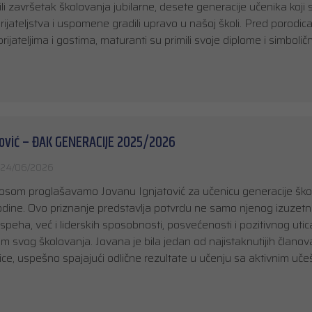
li završetak školovanja jubilarne, desete generacije učenika koji 
rijateljstva i uspomene gradili upravo u našoj školi. Pred porodic
rijateljima i gostima, maturanti su primili svoje diplome i simbolič
tović – ĐAK GENERACIJE 2025/2026
24/06/2026
osom proglašavamo Jovanu Ignjatović za učenicu generacije ško
ine. Ovo priznanje predstavlja potvrdu ne samo njenog izuzet
eha, već i liderskih sposobnosti, posvećenosti i pozitivnog utica
om svog školovanja. Jovana je bila jedan od najistaknutijih članov
ice, uspešno spajajući odlične rezultate u učenju sa aktivnim uč