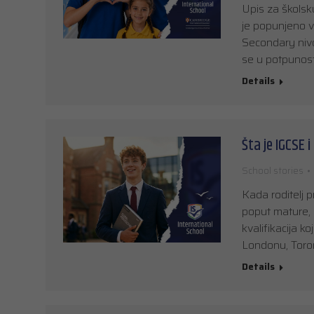
Upis za školsk
je popunjeno v
Secondary nivo
se u potpunosti
Details
Šta je IGCSE i
School stories
Kada roditelj p
poput mature, 
kvalifikacija k
Londonu, Toron
Details