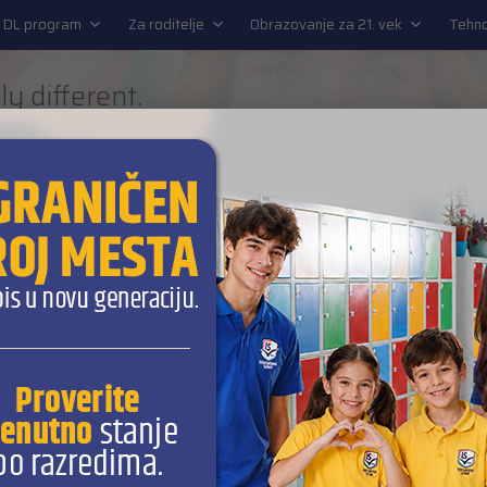
EN
 DL program
Za roditelje
Obrazovanje za 21. vek
Tehno
ly different.
URE READY SCHOOL
L program
Za roditelje
Obrazovanje za 21. vek
Tehnol
su dovoljne: šta univerziteti još gledaju pri prijavi
04/08/2026
i vreme za prijavu na univerzitet, pažnja učenika i roditelja najčeš