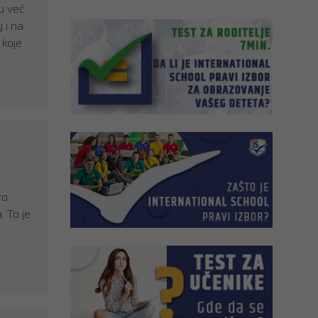
u već
 i na
 koje
to
. To je