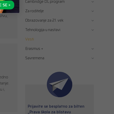
Cambridge DL program
ve i
E SE »
a da
Za roditelje
stvu,
Obrazovanje za 21. vek
Tehnologija u nastavi
Vesti
Erasmus +
Savremena
a
ledno
tanje.
 i,
Prijavite se besplatno za bilten
„Prava škola za blistavu