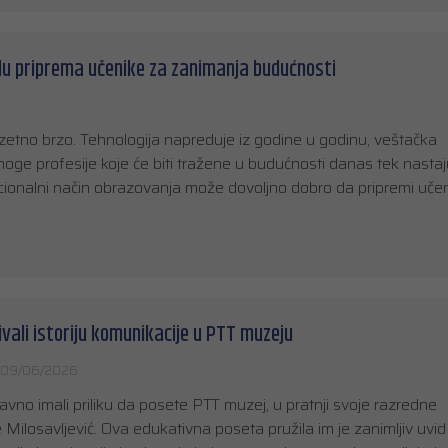
lu priprema učenike za zanimanja budućnosti
etno brzo. Tehnologija napreduje iz godine u godinu, veštačka
oge profesije koje će biti tražene u budućnosti danas tek nastaj
dicionalni način obrazovanja može dovoljno dobro da pripremi uče
ivali istoriju komunikacije u PTT muzeju
09/06/2026
avno imali priliku da posete PTT muzej, u pratnji svoje razredne
Milosavljević. Ova edukativna poseta pružila im je zanimljiv uvid