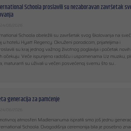
ernational Schoola proslavili su nezaboravan završetak sv
ovanja
24/06/2026
rnational Schoola obeležili su završetak svog školovanja na sve
j u hotelu Hyatt Regency. Okruženi porodicom, prijateljima i
oslavili su kraj jednog važnog životnog poglavlja i početak novih
ih očekuju. Veče ispunjeno radošću i uspomenama Uz muziku, ple
maturanti su uživali u večeri posvećenoj svemu što su…
eta generacija za pamćenje
24/06/2026
motivnoj atmosferi Madlenianuma ispratili smo još jednu generac
ernational Schoola. Ovogodišnja ceremonija bila je posebno zna