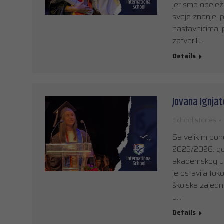
jer smo obeleži
svoje znanje, p
nastavnicima, p
zatvorili…
Details
Jovana Ignja
School stories
Sa velikim pon
2025/2026. god
akademskog usp
je ostavila tok
školske zajedn
u…
Details