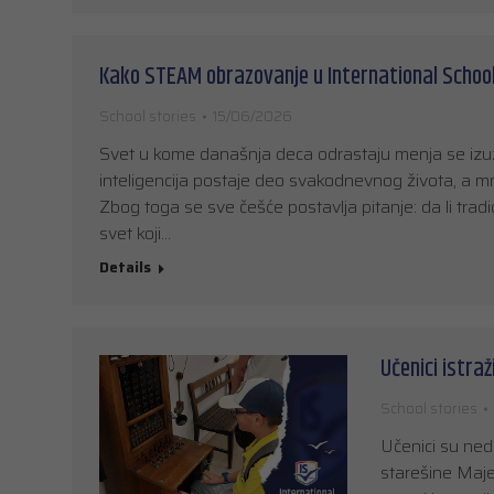
Kako STEAM obrazovanje u International Schoo
School stories
15/06/2026
Svet u kome današnja deca odrastaju menja se izuz
inteligencija postaje deo svakodnevnog života, a mn
Zbog toga se sve češće postavlja pitanje: da li tra
svet koji…
Details
Učenici istraž
School stories
Učenici su ned
starešine Maje 